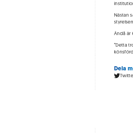
instituti
Nästan sa
styrelser
Ändå är 
”Detta t
könsförde
Dela m
Twitte