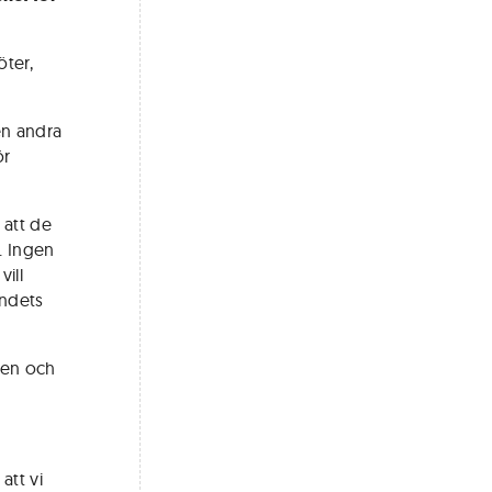
ter,
en andra
ör
 att de
n. Ingen
ill
andets
nen och
att vi