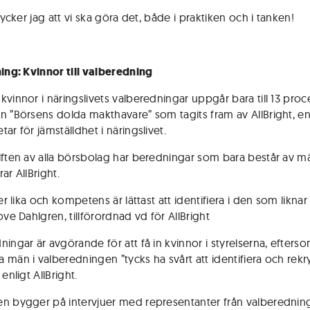
 tycker jag att vi ska göra det, både i praktiken och i tanken!
ning: Kvinnor till valberedning
vinnor i näringslivets valberedningar uppgår bara till 13 proce
n ”Börsens dolda makthavare” som tagits fram av AllBright, en 
ar för jämställdhet i näringslivet.
lften av alla börsbolag har beredningar som bara består av m
ar AllBright.
jer lika och kompetens är lättast att identifiera i den som liknar 
ove Dahlgren, tillförordnad vd för AllBright
ningar är avgörande för att få in kvinnor i styrelserna, efters
 män i valberedningen ”tycks ha svårt att identifiera och rekr
 enligt AllBright.
n bygger på intervjuer med representanter från valberednin