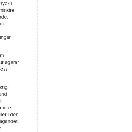
ryck i
 mindre
nde.
nnor
ringar
om
Hur agerar
 oss
ktig
land
i
r inte
ller i den
 ägandet.
?