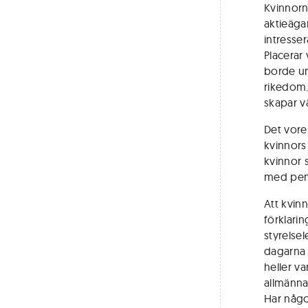
Kvinnorn
aktieäga
intresse
Placerar 
borde um
rikedom.
skapar v
Det vore
kvinnors 
kvinnor s
med peng
Att kvinn
förklarin
styrelsel
dagarna a
heller va
allmänna
Har någo