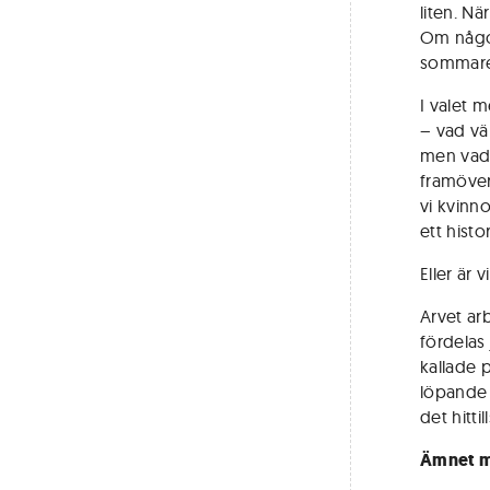
liten. N
Om någon
sommare
I valet 
– vad väl
men vad 
framöver
vi kvinno
ett histo
Eller är 
Arvet ar
fördelas
kallade 
löpande 
det hitt
Ämnet m