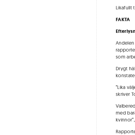
Likafullt
FAKTA
Efterlys
Andelen k
rapporte
som arbet
Drygt hä
konstater
”Lika väl
skriver T
Valbered
med bara
kvinnor”,
Rapporte