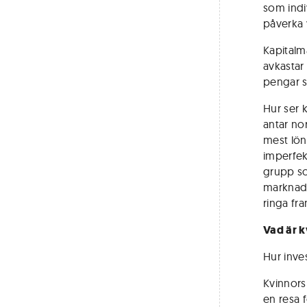
som indi
påverka 
Kapitalm
avkastar 
pengar st
Hur ser k
antar nor
mest lön
imperfek
grupp so
marknad 
ringa fra
Vad är k
Hur inve
Kvinnors 
en resa f