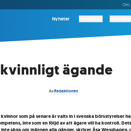
Om A
Nyheter
Investera
Aktivitete
 kvinnligt ägande
Av
Redaktionen
t kvinnor som på senare år valts in i svenska börsstyrelser har
ompetens, inte som en följd av att ägare vill ha kontroll. D
inte säga om männen alla gånger, skriver Åsa Wesshagen, c