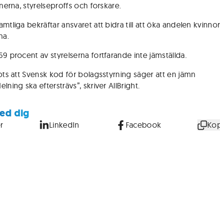
onerna, styrelseproffs och forskare.
mtliga bekräftar ansvaret att bidra till att öka andelen kvinnor
na.
69 procent av styrelserna fortfarande inte jämställda.
rots att Svensk kod för bolagsstyrning säger att en jämn
lning ska eftersträvs”, skriver AllBright.
ed dig
r
LinkedIn
Facebook
Kop