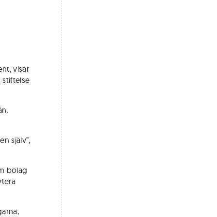
nt, visar
stiftelse
än,
en själv”,
om bolag
ytera
garna,