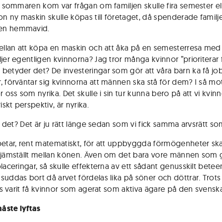
är sommaren kom var frågan om familjen skulle fira semester ell
 ny maskin skulle köpas till företaget, då spenderade familj
n hemmavid.
mellan att köpa en maskin och att åka på en semesterresa med 
jer egentligen kvinnorna? Jag tror många kvinnor ”prioriterar f
betyder det? De investeringar som gör att våra barn ka få jo
, förväntar sig kvinnorna att männen ska stå för dem? I så mo
r oss som nyrika. Det skulle i sin tur kunna bero på att vi kvinno
riskt perspektiv, är nyrika.
vi det? Det är ju rätt länge sedan som vi fick samma arvsrätt s
betar, rent matematiskt, för att uppbyggda förmögenheter sk
 jämställt mellan könen. Även om det bara vore männen som 
placeringar, så skulle effekterna av ett sådant genusskilt bete
suddas bort då arvet fördelas lika på söner och döttrar. Trots
ills varit få kvinnor som agerat som aktiva ägare på den svensk
åste lyftas