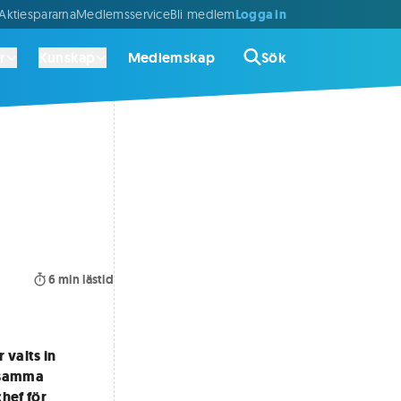
Logga in
ktiespararna
Medlemsservice
Bli medlem
r
Kunskap
Medlemskap
Sök
6
min lästid
 valts in
etsamma
hef för