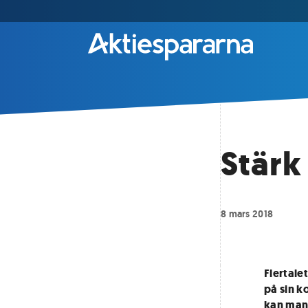
Stärk
8 mars 2018
Flertale
på sin k
kan man 