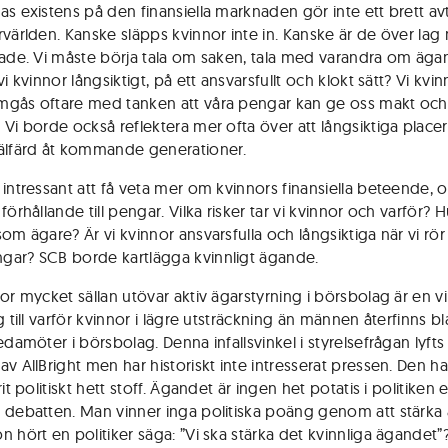
as existens på den finansiella marknaden gör inte ett brett avt
rvärlden. Kanske släpps kvinnor inte in. Kanske är de över lag
rade. Vi måste börja tala om saken, tala med varandra om äga
vi kvinnor långsiktigt, på ett ansvarsfullt och klokt sätt? Vi kvi
gås oftare med tanken att våra pengar kan ge oss makt och
 Vi borde också reflektera mer ofta över att långsiktiga place
älfärd åt kommande generationer.
 intressant att få veta mer om kvinnors finansiella beteende, 
förhållande till pengar. Vilka risker tar vi kvinnor och varför? 
om ägare? Är vi kvinnor ansvarsfulla och långsiktiga när vi rör
ar? SCB borde kartlägga kvinnligt ägande.
or mycket sällan utövar aktiv ägarstyrning i börsbolag är en vi
g till varför kvinnor i lägre utsträckning än männen återfinns b
edamöter i börsbolag. Denna infallsvinkel i styrelsefrågan lyfts 
v AllBright men har historiskt inte intresserat pressen. Den ha
rit politiskt hett stoff. Ägandet är ingen het potatis i politiken e
 debatten. Man vinner inga politiska poäng genom att stärka
n hört en politiker säga: ”Vi ska stärka det kvinnliga ägandet”