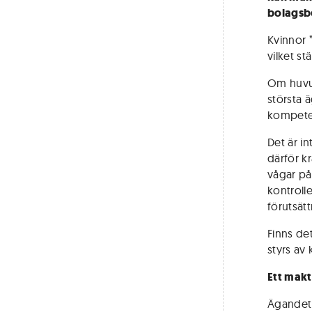
bolagsb
Kvinnor 
vilket st
Om huvud
största ä
kompeten
Det är in
därför kr
vågar på
kontroll
förutsätt
Finns de
styrs av
Ett mak
Ägandet 