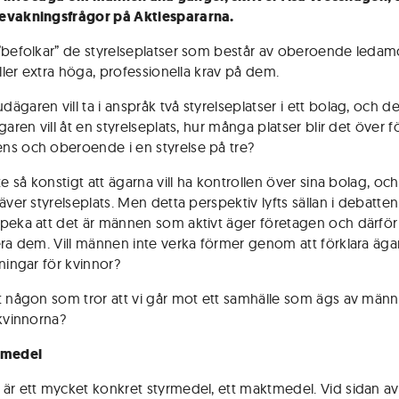
evakningsfrågor på Aktiespararna.
”befolkar” de styrelseplatser som består av oberoende ledamö
äller extra höga, professionella krav på dem.
ägaren vill ta i anspråk två styrelseplatser i ett bolag, och d
garen vill åt en styrelseplats, hur många platser blir det över f
s och oberoende i en styrelse på tre?
te så konstigt att ägarna vill ha kontrollen över sina bolag, och
äver styrelseplats. Men detta perspektiv lyfts sällan i debatte
peka att det är männen som aktivt äger företagen och därför v
era dem. Vill männen inte verka förmer genom att förklara äg
ningar för kvinnor?
t någon som tror att vi går mot ett samhälle som ägs av män
 kvinnorna?
tmedel
är ett mycket konkret styrmedel, ett maktmedel. Vid sidan av 