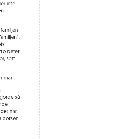
er inte.
en
familjen
amiljen”,
bb
tto beter
r, sett i
om män.
a
gjorde så
ende
 det har
a börsen.