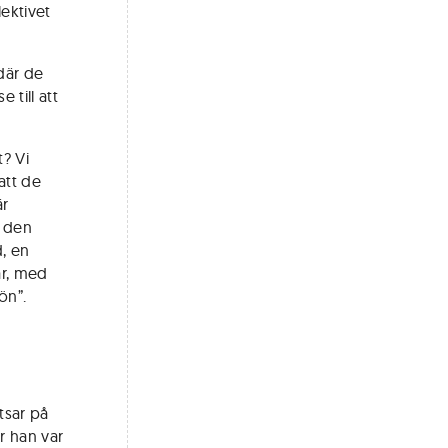
ektivet
där de
 till att
t? Vi
att de
är
i den
d, en
ar, med
ön”.
tsar på
är han var