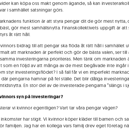
vider kan köpa oss makt genom ägande, så kan investerarkoll
var i samhället satsningar görs.
arknadens funktion är att styra pengar dit de gör mest nytta, 
bäst, gör mest samhällsnytta. Finanskollektivets uppgift är att se
yrs åt rätt håll.
vinnors bidrag till att pengar ska flöda åt rätt håll i samhället u
malt att marknaden är perfekt och gör de bästa valen, ser till 
samma investeringarna prioriteras. Men tänk om marknaden 
t som en följd av att många av de mest begåvade inte ingår 
m styr investeringsflödet? I så fall får vi en imperfekt markna
där pengarna hamnar på fel ställe. Det blir dåliga investering
mtidsnytta. En stor del av de investerade pengarna ”slängs i sj
vinnors syn på investeringar?
sterar vi kvinnor egentligen? Vart tar våra pengar vägen?
inkomster har stigit. Vi kvinnor köper kläder till barnen och sa
ör familjen. Jag har en kollega vars familj drev eget företag n