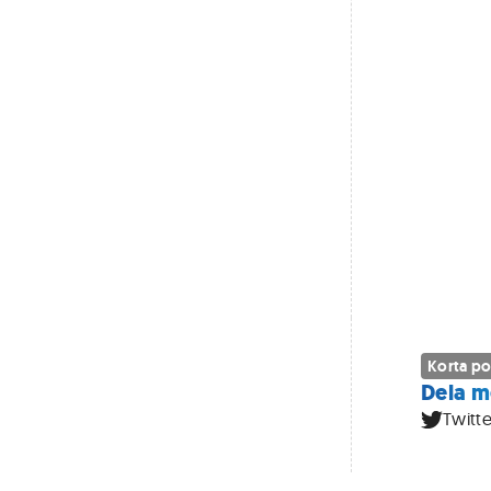
Korta po
Dela m
Twitte