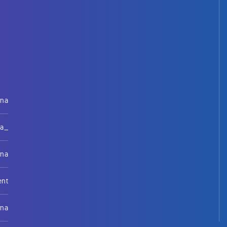
rna
na_
rna
ent
rna