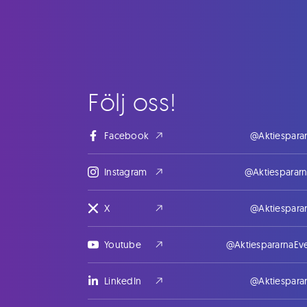
Följ oss!
Facebook
@Aktiespara
Instagram
@Aktiesparar
X
@Aktiespara
Youtube
@AktiespararnaEv
LinkedIn
@Aktiespara