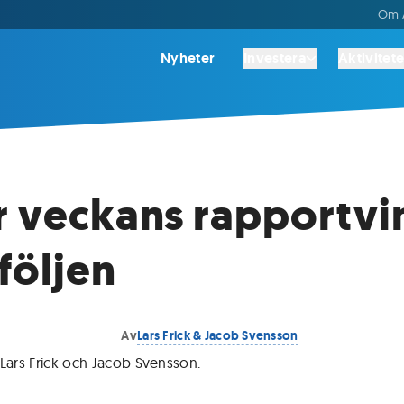
Om A
Nyheter
Investera
Aktivitete
r veckans rapportvi
tföljen
Av
Lars Frick & Jacob Svensson
 Lars Frick och Jacob Svensson
.