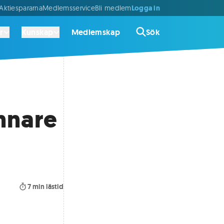
Logga in
ktiespararna
Medlemsservice
Bli medlem
r
Kunskap
Medlemskap
Sök
nnare
7
min lästid