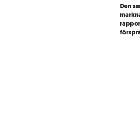
Den se
markna
rapport
förspr