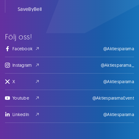
SaveByBell
Följ oss!
Facebook
@Aktiespararna
Instagram
@Aktiespararna_
X
@Aktiespararna
Youtube
@AktiespararnaEvent
LinkedIn
@Aktiespararna