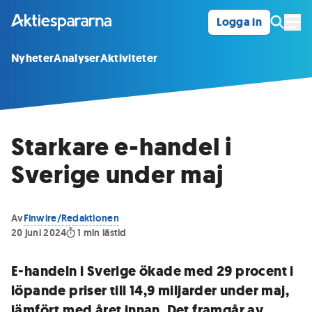
Logga in
Öpp
Nyheter
Analyser
Aktiviteter
Starkare e-handel i
Sverige under maj
Av
Finwire/Redaktionen
20 juni 2024
1
min lästid
E-handeln i Sverige ökade med 29 procent i
löpande priser till 14,9 miljarder under maj,
jämfört med året innan. Det framgår av