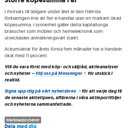
Större köpesumma i år
I motsats till tidigare under året är den främsta
förklaringen inte att fler e-handlar utan en markant ökad
köpesumma. I synnerhet gäller detta kapitaltunga
branscher som möbler och hemelektronik som
utvecklades anmärkningsvärt starkt.
Ackumulerat för årets första fem månader har e-handeln
ökat med 11 procent.
Vill du vara först med köp- och säljråd, aktieanalyser
och nyheter –
följ oss på Messenger
för utskick i
realtid.
Signa upp dig på vårt nyhetsbrev
för att varje dag få
de senaste aktietipsen, affärerna i våra aktieportföljer
och nyheterna sammanfattade.
Marknadsnyheter
Dela med dig