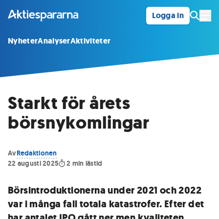
Logga in
Öpp
Nyheter
Analyser
Aktiviteter
Starkt för årets
börsnykomlingar
Av
Redaktionen
22 augusti 2025
2
min lästid
Börsintroduktionerna under 2021 och 2022
var i många fall totala katastrofer. Efter det
har antalet IPO gått ner men kvaliteten