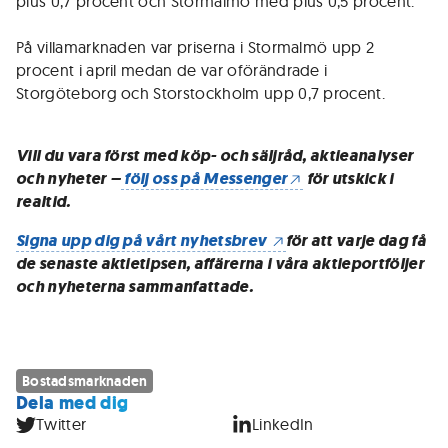
plus 0,7 procent och Stormalmö med plus 0,5 procent.
På villamarknaden var priserna i Stormalmö upp 2
procent i april medan de var oförändrade i
Storgöteborg och Storstockholm upp 0,7 procent.
Vill du vara först med köp- och säljråd, aktieanalyser
och nyheter –
följ oss på Messenger
för utskick i
realtid.
Signa upp dig på vårt nyhetsbrev
för att varje dag få
de senaste aktietipsen, affärerna i våra aktieportföljer
och nyheterna sammanfattade.
Bostadsmarknaden
Dela med dig
Twitter
LinkedIn