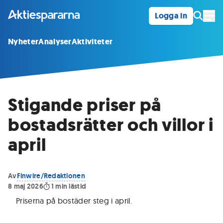
Logga in
Öpp
Nyheter
Analyser
Aktiviteter
Stigande priser på
bostadsrätter och villor i
april
Av
Finwire/Redaktionen
8 maj 2026
1
min lästid
Priserna på bostäder steg i april
.