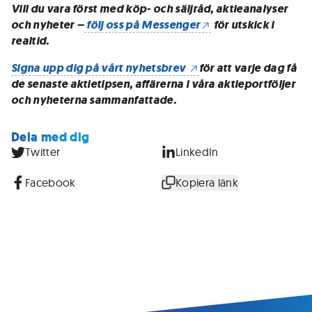
Vill du vara först med köp- och säljråd, aktieanalyser
och nyheter –
följ oss på Messenger
för utskick i
realtid.
Signa upp dig på vårt nyhetsbrev
för att varje dag få
de senaste aktietipsen, affärerna i våra aktieportföljer
och nyheterna sammanfattade.
Dela med dig
Twitter
LinkedIn
Facebook
Kopiera länk