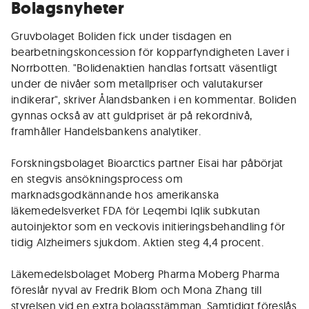
Bolagsnyheter
Gruvbolaget Boliden fick under tisdagen en
bearbetningskoncession för kopparfyndigheten Laver i
Norrbotten. "Bolidenaktien handlas fortsatt väsentligt
under de nivåer som metallpriser och valutakurser
indikerar", skriver Ålandsbanken i en kommentar. Boliden
gynnas också av att guldpriset är på rekordnivå,
framhåller Handelsbankens analytiker.
Forskningsbolaget Bioarctics partner Eisai har påbörjat
en stegvis ansökningsprocess om
marknadsgodkännande hos amerikanska
läkemedelsverket FDA för Leqembi Iqlik subkutan
autoinjektor som en veckovis initieringsbehandling för
tidig Alzheimers sjukdom. Aktien steg 4,4 procent.
Läkemedelsbolaget Moberg Pharma Moberg Pharma
föreslår nyval av Fredrik Blom och Mona Zhang till
styrelsen vid en extra bolagsstämman. Samtidigt föreslås