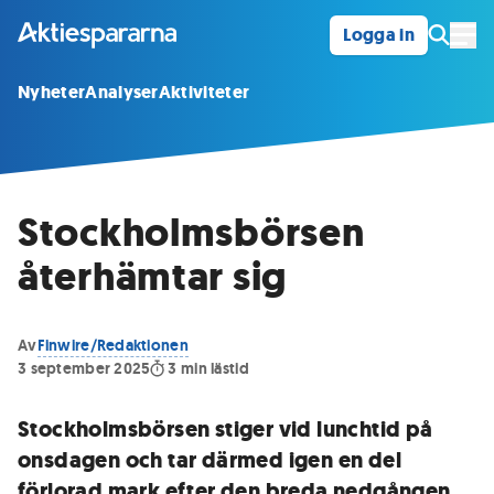
Logga in
Öpp
Nyheter
Analyser
Aktiviteter
Stockholmsbörsen
återhämtar sig
Av
Finwire/Redaktionen
3 september 2025
3
min lästid
Stockholmsbörsen stiger vid lunchtid på
onsdagen och tar därmed igen en del
förlorad mark efter den breda nedgången