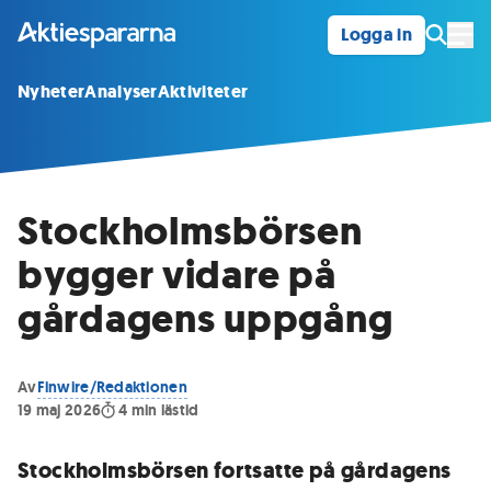
Logga in
Öpp
Nyheter
Analyser
Aktiviteter
Stockholmsbörsen
bygger vidare på
gårdagens uppgång
Av
Finwire/Redaktionen
19 maj 2026
4
min lästid
Stockholmsbörsen fortsatte på gårdagens