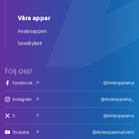
Våra appar
Analysappen
SaveByBell
Följ oss!
Facebook
@Aktiespararna
Instagram
@Aktiespararna_
X
@Aktiespararna
Youtube
@AktiespararnaEvent