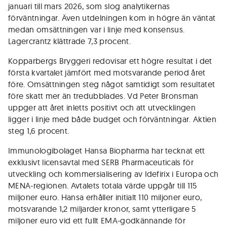
januari till mars 2026, som slog analytikernas
förväntningar. Även utdelningen kom in högre än väntat
medan omsättningen var i linje med konsensus.
Lagercrantz klättrade 7,3 procent.
Kopparbergs Bryggeri redovisar ett högre resultat i det
första kvartalet jämfört med motsvarande period året
före. Omsättningen steg något samtidigt som resultatet
före skatt mer än tredubblades. Vd Peter Bronsman
uppger att året inletts positivt och att utvecklingen
ligger i linje med både budget och förväntningar. Aktien
steg 1,6 procent.
Immunologibolaget Hansa Biopharma har tecknat ett
exklusivt licensavtal med SERB Pharmaceuticals för
utveckling och kommersialisering av Idefirix i Europa och
MENA-regionen. Avtalets totala värde uppgår till 115
miljoner euro. Hansa erhåller initialt 110 miljoner euro,
motsvarande 1,2 miljarder kronor, samt ytterligare 5
miljoner euro vid ett fullt EMA-godkännande för