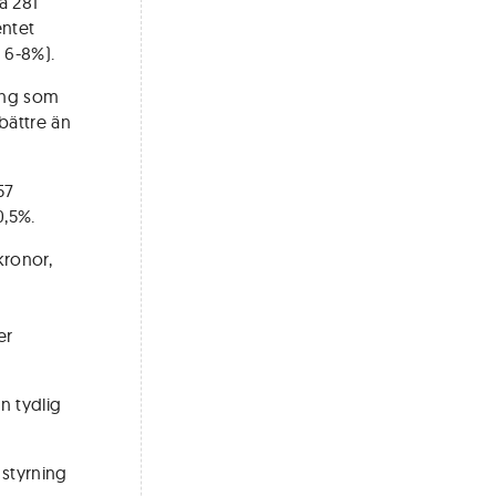
å 281
entet
 6-8%).
ing som
bättre än
57
0,5%.
kronor,
er
n tydlig
styrning