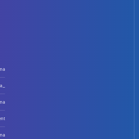
rna
na_
rna
ent
rna