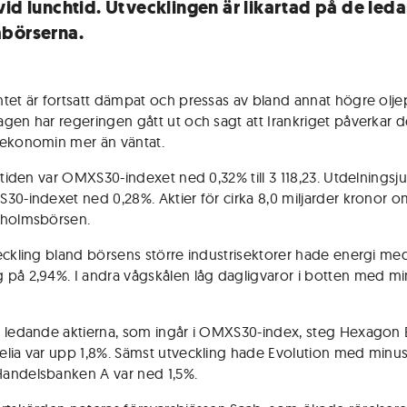
vid lunchtid. Utvecklingen är likartad på de led
börserna.
tet är fortsatt dämpat och pressas av bland annat högre oljep
gen har regeringen gått ut och sagt att Irankriget påverkar 
ekonomin mer än väntat.
-tiden var OMXS30-indexet ned 0,32% till 3 118,23. Utdelningsju
30-indexet ned 0,28%. Aktier för cirka 8,0 miljarder kronor o
kholmsbörsen.
eckling bland börsens större industrisektorer hade energi me
på 2,94%. I andra vågskålen låg dagligvaror i botten med m
 ledande aktierna, som ingår i OMXS30-index, steg Hexagon 
lia var upp 1,8%. Sämst utveckling hade Evolution med minus
andelsbanken A var ned 1,5%.