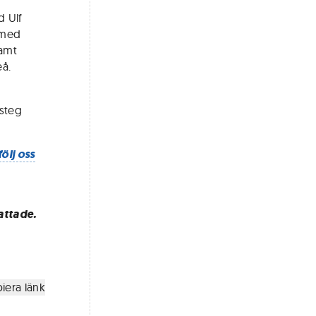
d Ulf
n med
samt
eå.
 steg
följ oss
attade.
iera länk