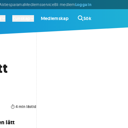
Logga in
ktiespararna
Medlemsservice
Bli medlem
r
Kunskap
Medlemskap
Sök
tt
4
min lästid
n lätt