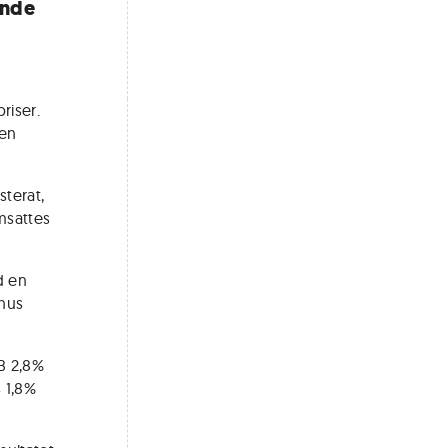
ande
riser.
den
sterat,
msattes
d en
inus
B 2,8%
 1,8%