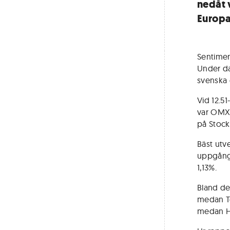
nedåt 
Europa
Sentimen
Under da
svenska 
Vid 12.51
var OMXS
på Stoc
Bäst utv
uppgång 
1,13%.
Bland de
medan Te
medan H