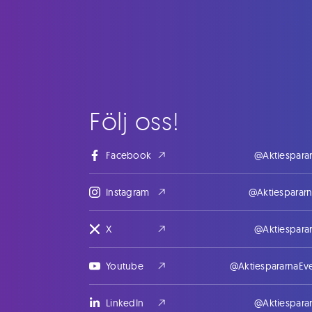
Följ oss!
Facebook
@Aktiespara
Instagram
@Aktiesparar
X
@Aktiespara
Youtube
@AktiespararnaEv
LinkedIn
@Aktiespara