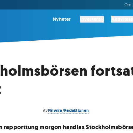
Om A
Nyheter
Investera
Aktivitete
holmsbörsen fortsa
t
Av
Finwire/Redaktionen
en rapporttung morgon handlas Stockholmsbörse