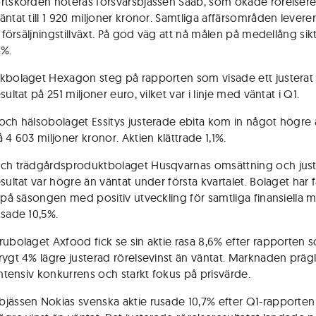
rtskörden noteras försvarsbjässen Saab, som ökade rörelsere
äntat till 1 920 miljoner kronor. Samtliga affärsområden levere
g försäljningstillväxt. På god väg att nå målen på medellång sikt
4%.
kbolaget Hexagon steg på rapporten som visade ett justerat
sultat på 251 miljoner euro, vilket var i linje med väntat i Q1.
och hälsobolaget Essitys justerade ebita kom in något högre
 4 603 miljoner kronor. Aktien klättrade 1,1%.
ch trädgårdsproduktbolaget Husqvarnas omsättning och jus
sultat var högre än väntat under första kvartalet. Bolaget har f
t på säsongen med positiv utveckling för samtliga finansiella m
usade 10,5%.
rubolaget Axfood fick se sin aktie rasa 8,6% efter rapporten 
rygt 4% lägre justerad rörelsevinst än väntat. Marknaden präg
intensiv konkurrens och starkt fokus på prisvärde.
jässen Nokias svenska aktie rusade 10,7% efter Q1-rapporte