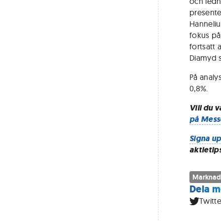
och ledn
presente
Hannelius
fokus på
fortsatt
Diamyd s
På analys
0,8%.
Vill du 
på Mess
Signa up
aktietip
Marknad
Dela m
Twitte