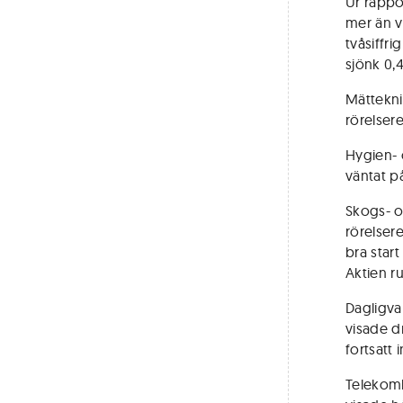
Ur rappo
mer än v
tvåsiffri
sjönk 0,
Mättekni
rörelsere
Hygien- 
väntat på
Skogs- o
rörelsere
bra star
Aktien r
Dagligva
visade d
fortsatt 
Telekomb