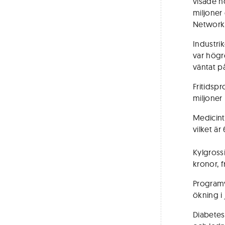
visade h
miljoner
Network I
Industr
var högre
väntat p
Fritidsp
miljoner 
Medicint
vilket ä
Kylgrossi
kronor, 
Programv
ökning i 
Diabetes