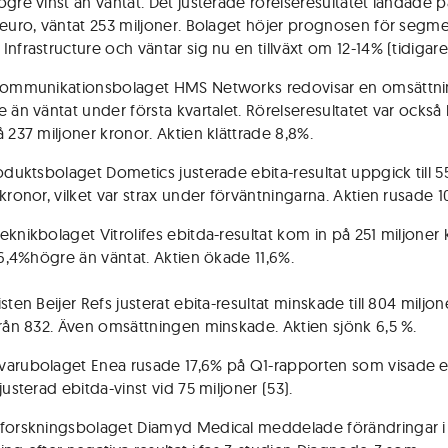
ögre vinst än väntat. Det justerade rörelseresultatet landade p
 euro, väntat 253 miljoner. Bolaget höjer prognosen för segm
nfrastructure och väntar sig nu en tillväxt om 12-14% (tidigare
ikommunikationsbolaget HMS Networks redovisar en omsättn
 än väntat under första kvartalet. Rörelseresultatet var också 
å 237 miljoner kronor. Aktien klättrade 8,8%.
roduktsbolaget Dometics justerade ebita-resultat uppgick till 5
kronor, vilket var strax under förväntningarna. Aktien rusade 1
eknikbolaget Vitrolifes ebitda-resultat kom in på 251 miljoner 
r 6,4%högre än väntat. Aktien ökade 11,6%.
sten Beijer Refs justerat ebita-resultat minskade till 804 miljon
från 832. Även omsättningen minskade. Aktien sjönk 6,5 %.
arubolaget Enea rusade 17,6% på Q1-rapporten som visade e
justerad ebitda-vinst vid 75 miljoner (53).
forskningsbolaget Diamyd Medical meddelade förändringar i 