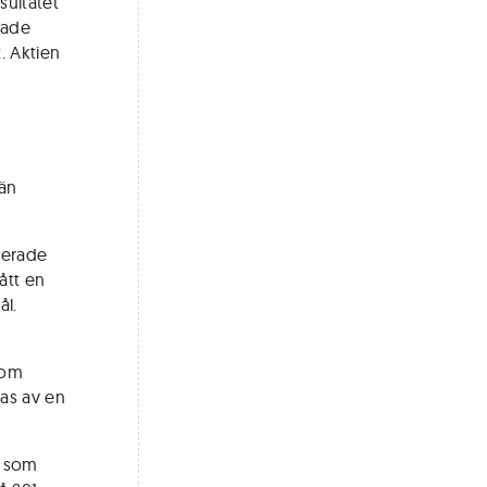
sultatet
rade
. Aktien
 än
terade
ått en
ål.
som
las av en
n som