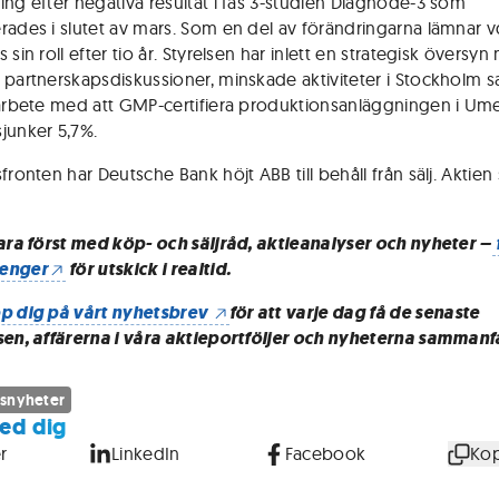
ing efter negativa resultat i fas 3-studien Diagnode-3 som
rades i slutet av mars. Som en del av förändringarna lämnar v
 sin roll efter tio år. Styrelsen har inlett en strategisk översy
 partnerskapsdiskussioner, minskade aktiviteter i Stockholm 
 arbete med att GMP-certifiera produktionsanläggningen i Um
junker 5,7%.
fronten har Deutsche Bank höjt ABB till behåll från sälj. Aktien
vara först med köp- och säljråd, aktieanalyser och nyheter –
enger
för utskick i realtid.
p dig på vårt nyhetsbrev
för att varje dag få de senaste
sen, affärerna i våra aktieportföljer och nyheterna sammanf
snyheter
ed dig
r
LinkedIn
Facebook
Kop