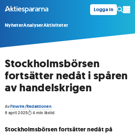
Logga in
Öpp
Nyheter
Analyser
Aktiviteter
Stockholmsbörsen
fortsätter nedåt i spåren
av handelskrigen
Av
Finwire/Redaktionen
9 april 2025
4
min lästid
Stockholmsbörsen fortsätter nedåt på