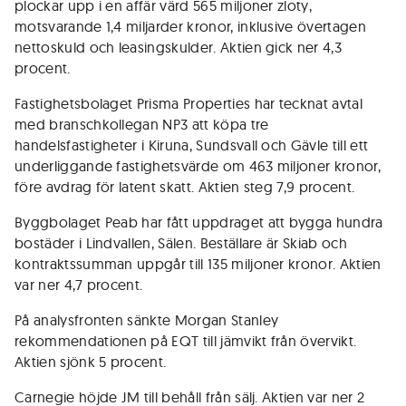
plockar upp i en affär värd 565 miljoner zloty,
motsvarande 1,4 miljarder kronor, inklusive övertagen
nettoskuld och leasingskulder. Aktien gick ner 4,3
procent.
Fastighetsbolaget Prisma Properties har tecknat avtal
med branschkollegan NP3 att köpa tre
handelsfastigheter i Kiruna, Sundsvall och Gävle till ett
underliggande fastighetsvärde om 463 miljoner kronor,
före avdrag för latent skatt. Aktien steg 7,9 procent.
Byggbolaget Peab har fått uppdraget att bygga hundra
bostäder i Lindvallen, Sälen. Beställare är Skiab och
kontraktssumman uppgår till 135 miljoner kronor. Aktien
var ner 4,7 procent.
På analysfronten sänkte Morgan Stanley
rekommendationen på EQT till jämvikt från övervikt.
Aktien sjönk 5 procent.
Carnegie höjde JM till behåll från sälj. Aktien var ner 2