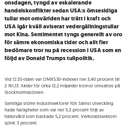
onsdagen, tyngd av eskalerande
handelskonflikter sedan USA:s ömsesidiga
tullar mot omvärlden har trätt i kraft och
USA igår kväll aviserat vedergällningstullar
mot Kina. Sentimentet tyngs generellt av oro
för sämre ekonomiska tider och allt fler
bedömare tror nu på recession i USA som en
följd av Donald Trumps tullpolitik.
Vid 12.35-tiden var OMXS30-indexet ner 3,40 procent till
2 161,13. Aktier för cirka 12,2 miljarder kronor omsattes på
Stockholmsbörsen.
Samtliga större industrisektorer föll. Sämst utveckling
hade fastigheter som var ner 5,3 procent följt av
hälsovård som backade 5,2 procent. Verkstadssektorn
sjönk 3 procent.