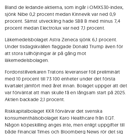
Bland de ledande aktierna, som ingår i OMXS30-index,
sjönk Nibe 0,2 procent medan Kinnevik var ned 0,9
procent. Sämst utveckling hade SBB B med minus 7,4
procent medan Electrolux var ned 7,1 procent.
Läkemedelsbolaget Astra Zeneca sjönk 6,1 procent.
Under tisdagskvällen flaggade Donald Trump även för
att stora tullhöjningar är på gång mot
läkemedelsbolagen.
Fordonstillverkaren Tratons leveranser föll preliminärt
med 10 procent till 73 100 enheter under det första
kvartalet jämfört med året innan. Bolaget uppger att det
var förväntat att man skulle få en långsam start på 2025.
Aktien backade 2,1 procent.
Riskkapitalbolaget KKR förvärvar det svenska
konsumenthälsobolaget Karo Healthcare från EQT.
Någon köpeskilling anges inte, men enligt uppgifter till
både Financial Times och Bloomberg News rör det sig