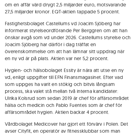
om en affär värd drygt 2,5 miljarder euro, motsvarande
27,5 miljarder kronor. EQT-aktien tappade 5 procent.
Fastighetsbolaget Castellums vd Joacim Sjöberg har
informerat styrelseordförande Per Berggren om att han
önskar avgå som vd under 2026. Castellums styrelse och
Joacim Sjöberg har därför i dag träffat en
överenskommelse om att han lämnar sitt uppdrag när
en ny vd är på plats. Aktien var ner 5,2 procent.
Hygien- och hälsobolaget Essity är nära att utse en ny
vd, enligt uppgifter till EFN Finansmagasinet. Efter vad
som uppges ha varit en stökig och bitvis långsam
process, ska valet stå mellan två interna kandidater:
Ulrika Kolsrud som sedan 2019 är chef för affärsområdet
hälsa och medicin och Pablo Fuentes som är chef för
affärsområdet hygien. Aktien backar 4 procent.
Vårdbolaget Medicover har gjort ett förvärv i Polen. Det
avser Cityfit, en operatör av fitnessklubbar som man