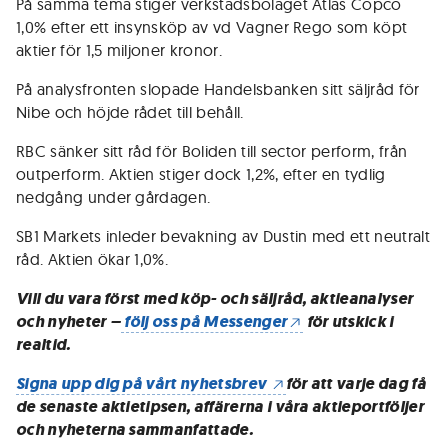
På samma tema stiger verkstadsbolaget Atlas Copco
1,0% efter ett insynsköp av vd Vagner Rego som köpt
aktier för 1,5 miljoner kronor.
På analysfronten slopade Handelsbanken sitt säljråd för
Nibe och höjde rådet till behåll.
RBC sänker sitt råd för Boliden till sector perform, från
outperform. Aktien stiger dock 1,2%, efter en tydlig
nedgång under gårdagen.
SB1 Markets inleder bevakning av Dustin med ett neutralt
råd. Aktien ökar 1,0%.
Vill du vara först med köp- och säljråd, aktieanalyser
och nyheter –
följ oss på Messenger
för utskick i
realtid.
Signa upp dig på vårt nyhetsbrev
för att varje dag få
de senaste aktietipsen, affärerna i våra aktieportföljer
och nyheterna sammanfattade.