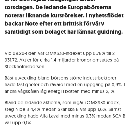
torsdagen. De ledande Europabörserna
noterar liknande kursrörelser. I nyhetsflödet
backar Note efter ett brittisk förvärv
samtidigt som bolaget har lämnat guidning.
Vid 09.20-tiden var OMXS30-indexet upp 0,78% till 2
931,72. Aktier för cirka 1,4 miljarder kronor omsattes på
Stockholmsbörsen.
Bäst utveckling bland börsens större industrisektorer
hade fastigheter och råvaror med en uppgång på 0,9%. I
andra vågskålen låg energi i botten med minus 2,1%.
Bland de ledande aktierna, som ingår i OMXS30-index,
steg Nibe B 4,4% medan Skanska B var upp 1,6%. Sämst
utveckling hade Alfa Laval med minus 0,3% medan SCA B
var upp 0,1%.