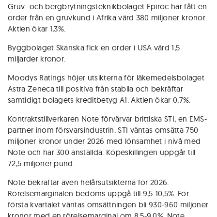
Gruv- och bergbrytningsteknikbolaget Epiroc har fått en
order från en gruvkund i Afrika värd 380 miljoner kronor.
Aktien ökar 1,3%.
Byggbolaget Skanska fick en order i USA värd 1,5
miljarder kronor.
Moodys Ratings höjer utsikterna för läkemedelsbolaget
Astra Zeneca till positiva från stabila och bekräftar
samtidigt bolagets kreditbetyg A1. Aktien ökar 0,7%.
Kontraktstillverkaren Note förvärvar brittiska STI, en EMS-
partner inom försvarsindustrin. STI väntas omsätta 750
miljoner kronor under 2026 med lönsamhet i nivå med
Note och har 300 anställda. Köpeskillingen uppgår till
72,5 miljoner pund.
Note bekräftar även helårsutsikterna för 2026.
Rörelsemarginalen bedöms uppgå till 9,5-10,5%. För
första kvartalet väntas omsättningen bli 930-960 miljoner
kronor med en rörelsemarginal om 8,5-9,0%. Note