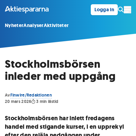
Logga in
Öpp
Nyheter
Analyser
Aktiviteter
Stockholmsbörsen
inleder med uppgång
Av
Finwire/Redaktionen
20 mars 2026
3
min lästid
Stockholmsbörsen har inlett fredagens
handel med stigande kurser, i en upprekyl
efter den rejäla nedgången under