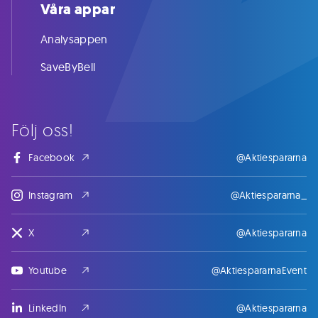
Våra appar
Analysappen
SaveByBell
Följ oss!
Facebook
@Aktiespararna
Instagram
@Aktiespararna_
X
@Aktiespararna
Youtube
@AktiespararnaEvent
LinkedIn
@Aktiespararna