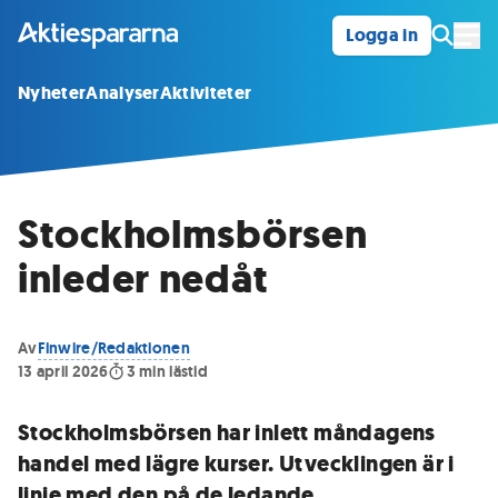
Logga in
Öpp
Nyheter
Analyser
Aktiviteter
Stockholmsbörsen
inleder nedåt
Av
Finwire/Redaktionen
13 april 2026
3
min lästid
Stockholmsbörsen har inlett måndagens
handel med lägre kurser. Utvecklingen är i
linje med den på de ledande