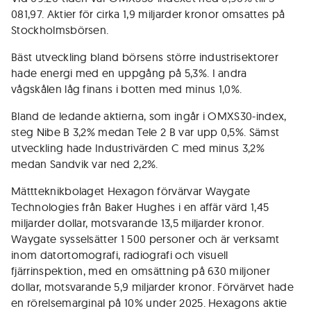
081,97. Aktier för cirka 1,9 miljarder kronor omsattes på
Stockholmsbörsen.
Bäst utveckling bland börsens större industrisektorer
hade energi med en uppgång på 5,3%. I andra
vågskålen låg finans i botten med minus 1,0%.
Bland de ledande aktierna, som ingår i OMXS30-index,
steg Nibe B 3,2% medan Tele 2 B var upp 0,5%. Sämst
utveckling hade Industrivärden C med minus 3,2%
medan Sandvik var ned 2,2%.
Mättteknikbolaget Hexagon förvärvar Waygate
Technologies från Baker Hughes i en affär värd 1,45
miljarder dollar, motsvarande 13,5 miljarder kronor.
Waygate sysselsätter 1 500 personer och är verksamt
inom datortomografi, radiografi och visuell
fjärrinspektion, med en omsättning på 630 miljoner
dollar, motsvarande 5,9 miljarder kronor. Förvärvet hade
en rörelsemarginal på 10% under 2025. Hexagons aktie