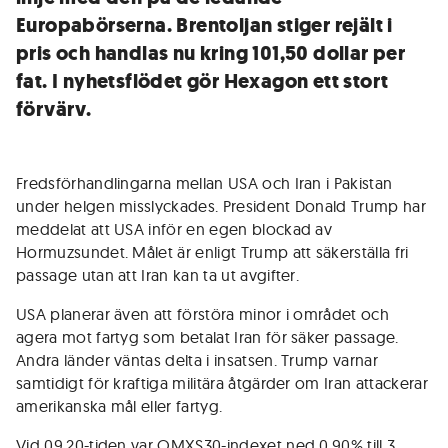
Europabörserna. Brentoljan stiger rejält i
pris och handlas nu kring 101,50 dollar per
fat. I nyhetsflödet gör Hexagon ett stort
förvärv.
Fredsförhandlingarna mellan USA och Iran i Pakistan
under helgen misslyckades. President Donald Trump har
meddelat att USA inför en egen blockad av
Hormuzsundet. Målet är enligt Trump att säkerställa fri
passage utan att Iran kan ta ut avgifter.
USA planerar även att förstöra minor i området och
agera mot fartyg som betalat Iran för säker passage.
Andra länder väntas delta i insatsen. Trump varnar
samtidigt för kraftiga militära åtgärder om Iran attackerar
amerikanska mål eller fartyg.
Vid 09.20-tiden var OMXS30-indexet ned 0,90% till 3