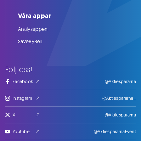
Våra appar
Analysappen
SaveByBell
Följ oss!
Facebook
@Aktiespararna
Instagram
@Aktiespararna_
X
@Aktiespararna
Youtube
@AktiespararnaEvent