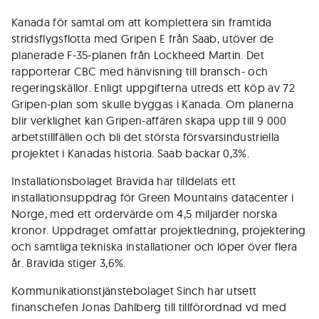
Kanada för samtal om att komplettera sin framtida
stridsflygsflotta med Gripen E från Saab, utöver de
planerade F-35-planen från Lockheed Martin. Det
rapporterar CBC med hänvisning till bransch- och
regeringskällor. Enligt uppgifterna utreds ett köp av 72
Gripen-plan som skulle byggas i Kanada. Om planerna
blir verklighet kan Gripen-affären skapa upp till 9 000
arbetstillfällen och bli det största försvarsindustriella
projektet i Kanadas historia. Saab backar 0,3%.
Installationsbolaget Bravida har tilldelats ett
installationsuppdrag för Green Mountains datacenter i
Norge, med ett ordervärde om 4,5 miljarder norska
kronor. Uppdraget omfattar projektledning, projektering
och samtliga tekniska installationer och löper över flera
år. Bravida stiger 3,6%.
Kommunikationstjänstebolaget Sinch har utsett
finanschefen Jonas Dahlberg till tillförordnad vd med