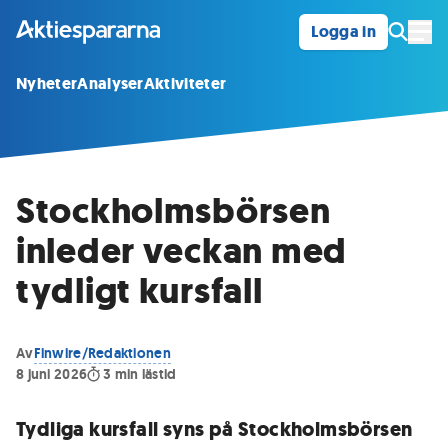
Logga in
Öpp
Nyheter
Analyser
Aktiviteter
Stockholmsbörsen
inleder veckan med
tydligt kursfall
Av
Finwire/Redaktionen
8 juni 2026
3
min lästid
Tydliga kursfall syns på Stockholmsbörsen