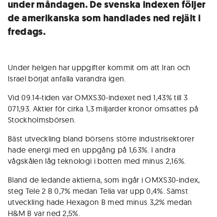
under måndagen. De svenska indexen följer
de amerikanska som handlades ned rejält i
fredags.
Under helgen har uppgifter kommit om att Iran och
Israel börjat anfalla varandra igen.
Vid 09.14-tiden var OMXS30-indexet ned 1,43% till 3
071,93. Aktier för cirka 1,3 miljarder kronor omsattes på
Stockholmsbörsen.
Bäst utveckling bland börsens större industrisektorer
hade energi med en uppgång på 1,63%. I andra
vågskålen låg teknologi i botten med minus 2,16%.
Bland de ledande aktierna, som ingår i OMXS30-index,
steg Tele 2 B 0,7% medan Telia var upp 0,4%. Sämst
utveckling hade Hexagon B med minus 3,2% medan
H&M B var ned 2,5%.