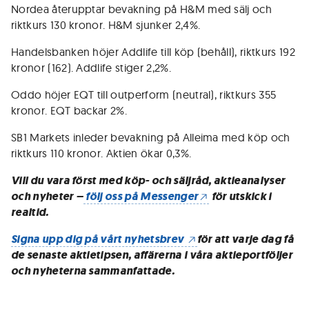
Nordea återupptar bevakning på H&M med sälj och
riktkurs 130 kronor. H&M sjunker 2,4%.
Handelsbanken höjer Addlife till köp (behåll), riktkurs 192
kronor (162). Addlife stiger 2,2%.
Oddo höjer EQT till outperform (neutral), riktkurs 355
kronor. EQT backar 2%.
SB1 Markets inleder bevakning på Alleima med köp och
riktkurs 110 kronor. Aktien ökar 0,3%.
Vill du vara först med köp- och säljråd, aktieanalyser
och nyheter –
följ oss på Messenger
för utskick i
realtid.
Signa upp dig på vårt nyhetsbrev
för att varje dag få
de senaste aktietipsen, affärerna i våra aktieportföljer
och nyheterna sammanfattade.