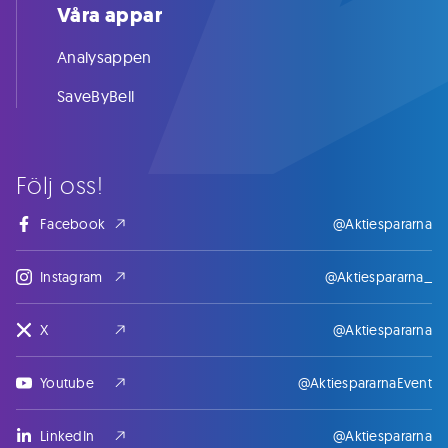
Våra appar
Analysappen
SaveByBell
Följ oss!
Facebook
@Aktiespararna
Instagram
@Aktiespararna_
X
@Aktiespararna
Youtube
@AktiespararnaEvent
LinkedIn
@Aktiespararna