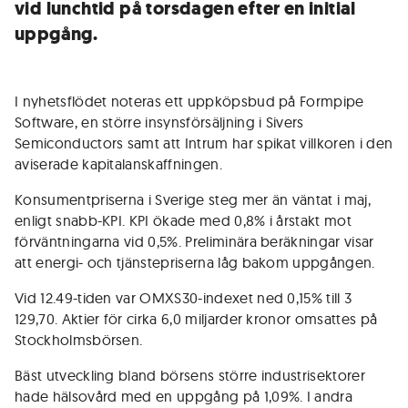
vid lunchtid på torsdagen efter en initial
uppgång.
I nyhetsflödet noteras ett uppköpsbud på Formpipe
Software, en större insynsförsäljning i Sivers
Semiconductors samt att Intrum har spikat villkoren i den
aviserade kapitalanskaffningen.
Konsumentpriserna i Sverige steg mer än väntat i maj,
enligt snabb-KPI. KPI ökade med 0,8% i årstakt mot
förväntningarna vid 0,5%. Preliminära beräkningar visar
att energi- och tjänstepriserna låg bakom uppgången.
Vid 12.49-tiden var OMXS30-indexet ned 0,15% till 3
129,70. Aktier för cirka 6,0 miljarder kronor omsattes på
Stockholmsbörsen.
Bäst utveckling bland börsens större industrisektorer
hade hälsovård med en uppgång på 1,09%. I andra