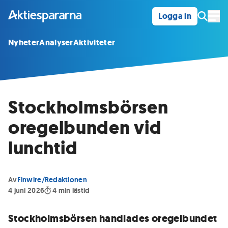
Logga in
Öpp
Nyheter
Analyser
Aktiviteter
Stockholmsbörsen
oregelbunden vid
lunchtid
Av
Finwire/Redaktionen
4 juni 2026
4
min lästid
Stockholmsbörsen handlades oregelbundet