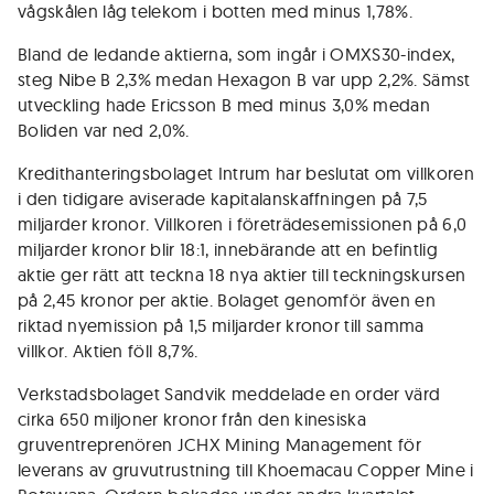
vågskålen låg telekom i botten med minus 1,78%.
Bland de ledande aktierna, som ingår i OMXS30-index,
steg Nibe B 2,3% medan Hexagon B var upp 2,2%. Sämst
utveckling hade Ericsson B med minus 3,0% medan
Boliden var ned 2,0%.
Kredithanteringsbolaget Intrum har beslutat om villkoren
i den tidigare aviserade kapitalanskaffningen på 7,5
miljarder kronor. Villkoren i företrädesemissionen på 6,0
miljarder kronor blir 18:1, innebärande att en befintlig
aktie ger rätt att teckna 18 nya aktier till teckningskursen
på 2,45 kronor per aktie. Bolaget genomför även en
riktad nyemission på 1,5 miljarder kronor till samma
villkor. Aktien föll 8,7%.
Verkstadsbolaget Sandvik meddelade en order värd
cirka 650 miljoner kronor från den kinesiska
gruventreprenören JCHX Mining Management för
leverans av gruvutrustning till Khoemacau Copper Mine i