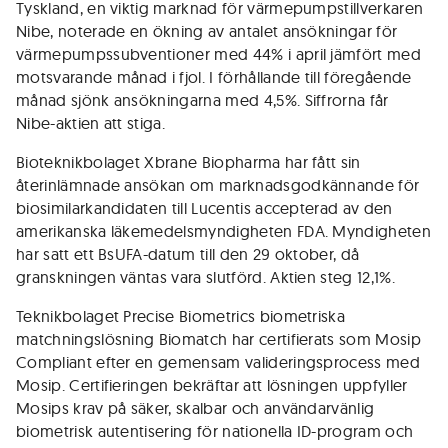
Tyskland, en viktig marknad för värmepumpstillverkaren
Nibe, noterade en ökning av antalet ansökningar för
värmepumpssubventioner med 44% i april jämfört med
motsvarande månad i fjol. I förhållande till föregående
månad sjönk ansökningarna med 4,5%. Siffrorna får
Nibe-aktien att stiga.
Bioteknikbolaget Xbrane Biopharma har fått sin
återinlämnade ansökan om marknadsgodkännande för
biosimilarkandidaten till Lucentis accepterad av den
amerikanska läkemedelsmyndigheten FDA. Myndigheten
har satt ett BsUFA-datum till den 29 oktober, då
granskningen väntas vara slutförd. Aktien steg 12,1%.
Teknikbolaget Precise Biometrics biometriska
matchningslösning Biomatch har certifierats som Mosip
Compliant efter en gemensam valideringsprocess med
Mosip. Certifieringen bekräftar att lösningen uppfyller
Mosips krav på säker, skalbar och användarvänlig
biometrisk autentisering för nationella ID-program och