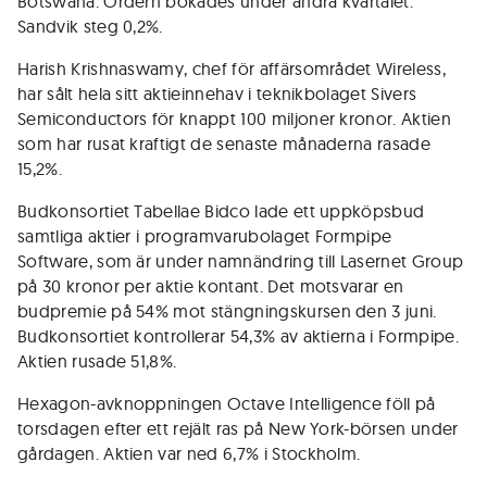
Botswana. Ordern bokades under andra kvartalet.
Sandvik steg 0,2%.
Harish Krishnaswamy, chef för affärsområdet Wireless,
har sålt hela sitt aktieinnehav i teknikbolaget Sivers
Semiconductors för knappt 100 miljoner kronor. Aktien
som har rusat kraftigt de senaste månaderna rasade
15,2%.
Budkonsortiet Tabellae Bidco lade ett uppköpsbud
samtliga aktier i programvarubolaget Formpipe
Software, som är under namnändring till Lasernet Group
på 30 kronor per aktie kontant. Det motsvarar en
budpremie på 54% mot stängningskursen den 3 juni.
Budkonsortiet kontrollerar 54,3% av aktierna i Formpipe.
Aktien rusade 51,8%.
Hexagon-avknoppningen Octave Intelligence föll på
torsdagen efter ett rejält ras på New York-börsen under
gårdagen. Aktien var ned 6,7% i Stockholm.