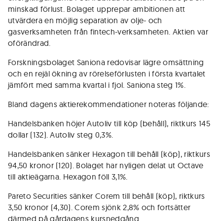
minskad förlust. Bolaget upprepar ambitionen att
utvärdera en möjlig separation av olje- och
gasverksamheten från fintech-verksamheten. Aktien var
oförändrad.
Forskningsbolaget Saniona redovisar lägre omsättning
och en rejäl ökning av rörelseförlusten i första kvartalet
jämfört med samma kvartal i fjol. Saniona steg 1%.
Bland dagens aktierekommendationer noteras följande:
Handelsbanken höjer Autoliv till köp (behåll), riktkurs 145
dollar (132). Autoliv steg 0,3%.
Handelsbanken sänker Hexagon till behåll (köp), riktkurs
94,50 kronor (120). Bolaget har nyligen delat ut Octave
till aktieägarna. Hexagon föll 3,1%.
Pareto Securities sänker Corem till behåll (köp), riktkurs
3,50 kronor (4,30). Corem sjönk 2,8% och fortsätter
därmed på gårdagens kursnedgång.