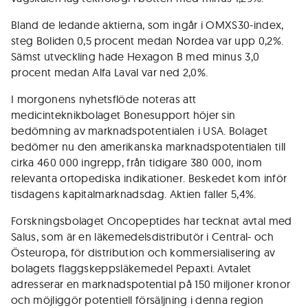
Bland de ledande aktierna, som ingår i OMXS30-index,
steg Boliden 0,5 procent medan Nordea var upp 0,2%.
Sämst utveckling hade Hexagon B med minus 3,0
procent medan Alfa Laval var ned 2,0%.
I morgonens nyhetsflöde noteras att
medicinteknikbolaget Bonesupport höjer sin
bedömning av marknadspotentialen i USA. Bolaget
bedömer nu den amerikanska marknadspotentialen till
cirka 460 000 ingrepp, från tidigare 380 000, inom
relevanta ortopediska indikationer. Beskedet kom inför
tisdagens kapitalmarknadsdag. Aktien faller 5,4%.
Forskningsbolaget Oncopeptides har tecknat avtal med
Salus, som är en läkemedelsdistributör i Central- och
Östeuropa, för distribution och kommersialisering av
bolagets flaggskeppsläkemedel Pepaxti. Avtalet
adresserar en marknadspotential på 150 miljoner kronor
och möjliggör potentiell försäljning i denna region