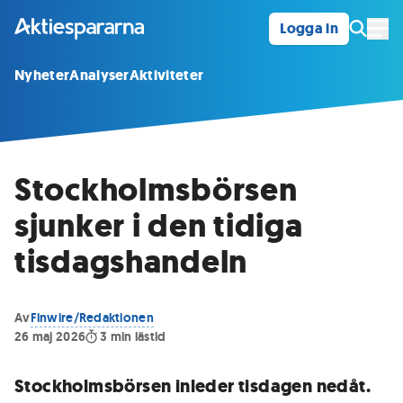
Logga in
Öpp
Nyheter
Analyser
Aktiviteter
Stockholmsbörsen
sjunker i den tidiga
tisdagshandeln
Av
Finwire/Redaktionen
26 maj 2026
3
min lästid
Stockholmsbörsen inleder tisdagen nedåt.