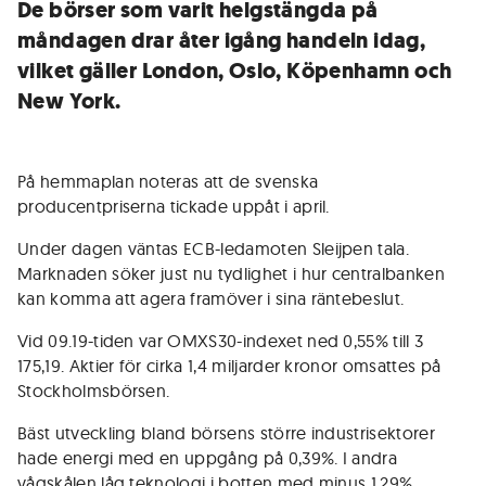
De börser som varit helgstängda på
måndagen drar åter igång handeln idag,
vilket gäller London, Oslo, Köpenhamn och
New York.
På hemmaplan noteras att de svenska
producentpriserna tickade uppåt i april.
Under dagen väntas ECB-ledamoten Sleijpen tala.
Marknaden söker just nu tydlighet i hur centralbanken
kan komma att agera framöver i sina räntebeslut.
Vid 09.19-tiden var OMXS30-indexet ned 0,55% till 3
175,19. Aktier för cirka 1,4 miljarder kronor omsattes på
Stockholmsbörsen.
Bäst utveckling bland börsens större industrisektorer
hade energi med en uppgång på 0,39%. I andra
vågskålen låg teknologi i botten med minus 1,29%.