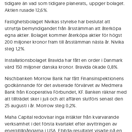
tidigare än vad som tidigare planerats,. uppger bolaget.
Aktien rusade 12,6%.
Fastighetsbolaget Nivikas styrelse har beslutat att
utnyttja bemyndigandet från årsstämman att återköpa
egna aktier. Bolaget kommer återköpa aktier för högst
200 miljoner kronor fram till årsstämman nästa år. Nivika
steg 1,2%.
Installationsbolaget Bravida har fått en order i Danmark
värd 150 miljoner danska kronor. Bravida ökade 0,8%.
Nischbanken Morrow Bank har fått Finansinspektionens
godkännande för det aviserade förvärvet av Medmera
Bank från Kooperativa Förbundet, KF. Banken räknar med
att tillträdet sker i juli och att affären slutförs senast den
25 augusti i år. Morrow steg 0,2%.
Maha Capital redovisar inga intäkter från kvarvarande
verksamhet i det första kvartalet efter avyttringen av
energitillgångarna i USA. Ebitda-resultatet visade på en