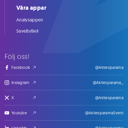
Våra appar
Analysappen
SaveByBell
Följ oss!
Facebook
@Aktiespararna
Instagram
@Aktiespararna_
X
@Aktiespararna
Youtube
@AktiespararnaEvent