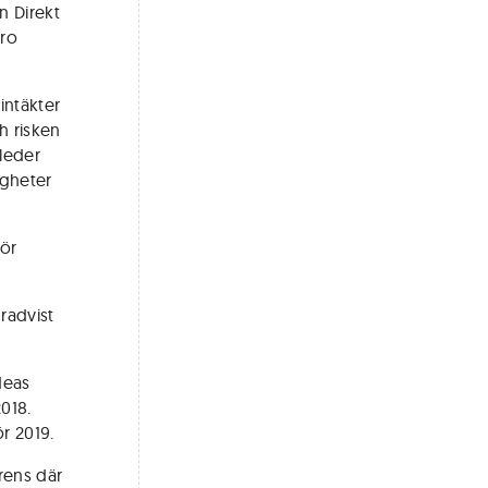
n Direkt
uro
intäkter
h risken
nleder
igheter
för
radvist
deas
2018.
r 2019.
rens där