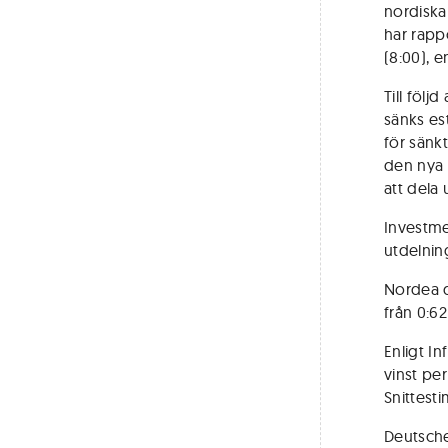
nordiska 
har rapp
(8:00), 
Till föl
sänks es
för sänk
den nya 
att dela
Investme
utdelnin
Nordea d
från 0:62
Enligt I
vinst per
Snittest
Deutsche