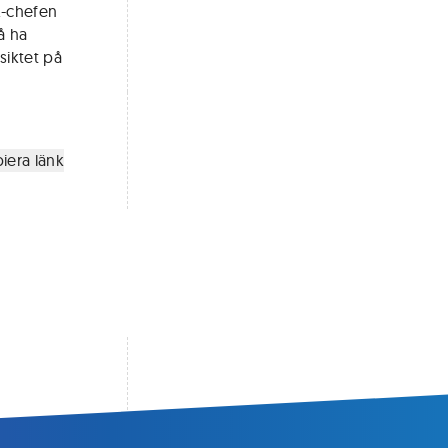
R-chefen
å ha
siktet på
iera länk