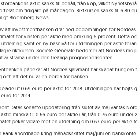
storbankens aktie sänks till behåll, från köp, vilket Nyhetsbyrå
orterat om tidigare på måndagen. Riktkursen sänks till 6:80 e
enligt Bloomberg News.
jd av att investmentbanken drar ned bedömningen för Nordeas 
timatet för vinsten per aktie med omkring 5 procent. Detta oc
t utdelning samt en ny basnivå för utdelningen per aktie föra
lägre riktkursen. Société Générale bedömer att Nordeas möjl
 ut är strama under den treåriga prognoshorisonten.
ntbanken påpekar att Nordea självmant har skapat hungern 
g och att det nu är en börda för banken.
elade ut 0:69 euro per aktie för 2018. Utdelningen har höjts g
 euro för 2014.
nfront Datas senaste uppdatering från slutet av maj väntas Nor
 aktie minska till 0:66 euro per aktie i år, från 0:76 euro under 
imatet pekar vidare mot en utdelning om 0:67 euro per aktie fö
 Bank anordnade kring månadsskiftet maj/juni en bankkonfe