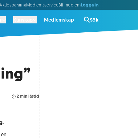
Logga in
ktiespararna
Medlemsservice
Bli medlem
r
Kunskap
Medlemskap
Sök
ning”
2
min lästid
g.
den