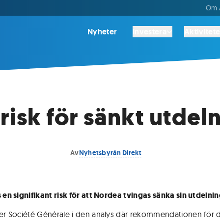
Om A
Nyheter
Investera
Aktivitete
 risk för sänkt utdel
Av
Nyhetsbyrån Direkt
s en signifikant risk för att Nordea tvingas sänka sin utdelnin
ver Société Générale i den analys där rekommendationen för 