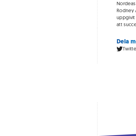
Nordeas 
Rodney A
uppgivit
att succ
Dela m
Twitte