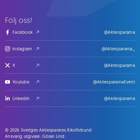
Följ oss!
Facebook
@Aktiespararna
Instagram
@Aktiespararna_
X
@Aktiespararna
Youtube
@AktiespararnaEvent
LinkedIn
@Aktiespararna
© 2026 Sveriges Aktiesparares Riksförbund
Ansvarig utgivare: Göran Lind