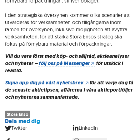
förnybara förpackningar", skriver bolaget.
I den strategiska översynen kommer olika scenarier att
utvärderas för verksamheten och tillgångarna inom
ramen för översynen, inklusive möjligheten att avyttra
verksamheten, för att stärka Stora Ensos strategiska
fokus på förnybara material och förpackningar.
Vill du vara först med köp- och säljråd, aktieanalyser
och nyheter –
följ oss på Messenger
för utskick i
realtid.
Signa upp dig på vårt nyhetsbrev
för att varje dag få
de senaste aktietipsen, affärerna i våra aktieportföljer
och nyheterna sammanfattade.
Stora Enso
Dela med dig
Twitter
LinkedIn