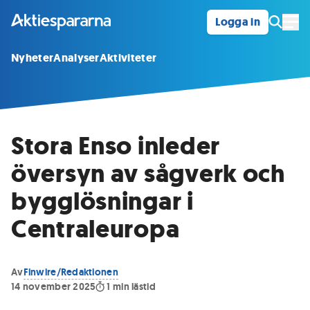
Logga in
Öpp
Nyheter
Analyser
Aktiviteter
Stora Enso inleder
översyn av sågverk och
bygglösningar i
Centraleuropa
Av
Finwire/Redaktionen
14 november 2025
1
min lästid