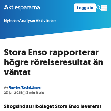
Logga in
Öpp
Nyheter
Analyser
Aktiviteter
Stora Enso rapporterar
högre rörelseresultat än
väntat
Av
Finwire/Redaktionen
23 juli 2025
3
min lästid
Skogsindustribolaget Stora Enso levererar