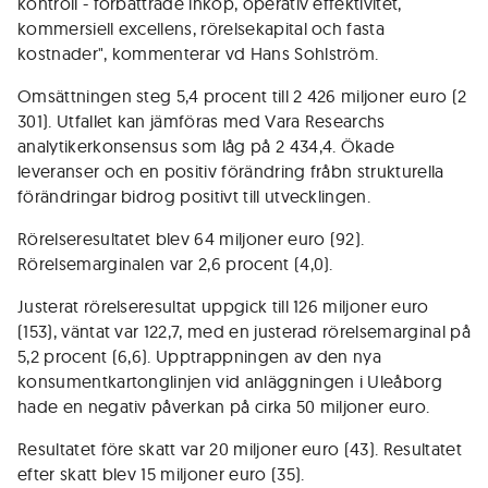
kontroll - förbättrade inköp, operativ effektivitet,
kommersiell excellens, rörelsekapital och fasta
kostnader", kommenterar vd Hans Sohlström.
Omsättningen steg 5,4 procent till 2 426 miljoner euro (2
301). Utfallet kan jämföras med Vara Researchs
analytikerkonsensus som låg på 2 434,4. Ökade
leveranser och en positiv förändring fråbn strukturella
förändringar bidrog positivt till utvecklingen.
Rörelseresultatet blev 64 miljoner euro (92).
Rörelsemarginalen var 2,6 procent (4,0).
Justerat rörelseresultat uppgick till 126 miljoner euro
(153), väntat var 122,7, med en justerad rörelsemarginal på
5,2 procent (6,6). Upptrappningen av den nya
konsumentkartonglinjen vid anläggningen i Uleåborg
hade en negativ påverkan på cirka 50 miljoner euro.
Resultatet före skatt var 20 miljoner euro (43). Resultatet
efter skatt blev 15 miljoner euro (35).