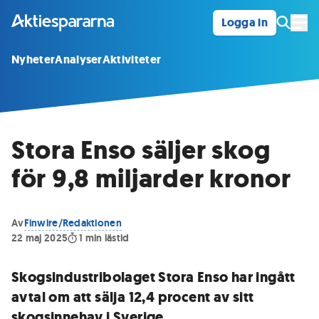
Logga in
Öpp
Nyheter
Analyser
Aktiviteter
Stora Enso säljer skog
för 9,8 miljarder kronor
Av
Finwire/Redaktionen
22 maj 2025
1
min lästid
Skogsindustribolaget Stora Enso har ingått
avtal om att sälja 12,4 procent av sitt
skogsinnehav i Sverige.