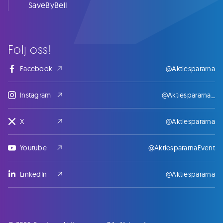
SaveByBell
Följ oss!
Facebook
@Aktiespararna
Instagram
@Aktiespararna_
X
@Aktiespararna
Youtube
@AktiespararnaEvent
LinkedIn
@Aktiespararna