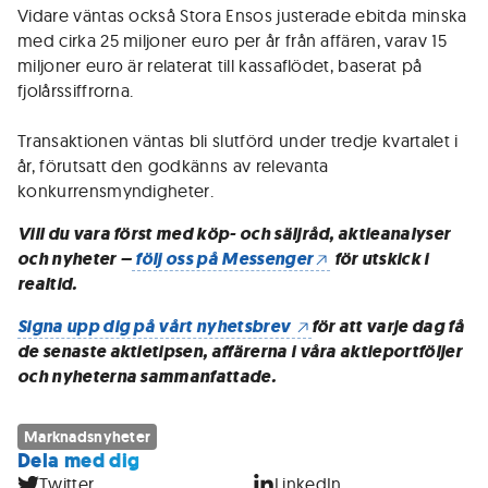
Vidare väntas också Stora Ensos justerade ebitda minska
med cirka 25 miljoner euro per år från affären, varav 15
miljoner euro är relaterat till kassaflödet, baserat på
fjolårssiffrorna.
Transaktionen väntas bli slutförd under tredje kvartalet i
år, förutsatt den godkänns av relevanta
konkurrensmyndigheter.
Vill du vara först med köp- och säljråd, aktieanalyser
och nyheter –
följ oss på Messenger
för utskick i
realtid.
Signa upp dig på vårt nyhetsbrev
för att varje dag få
de senaste aktietipsen, affärerna i våra aktieportföljer
och nyheterna sammanfattade.
Marknadsnyheter
Dela med dig
Twitter
LinkedIn