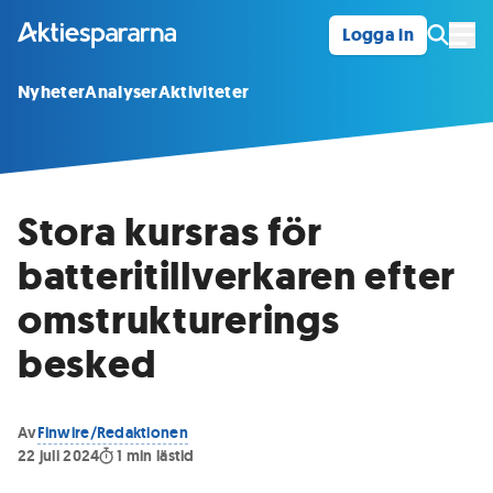
Logga in
Öpp
Nyheter
Analyser
Aktiviteter
Stora kursras för
batteritillverkaren efter
omstrukturerings
besked
Av
Finwire/Redaktionen
22 juli 2024
1
min lästid