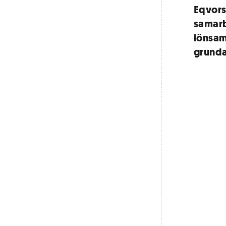
Eqvors
samarb
lönsam
grunda