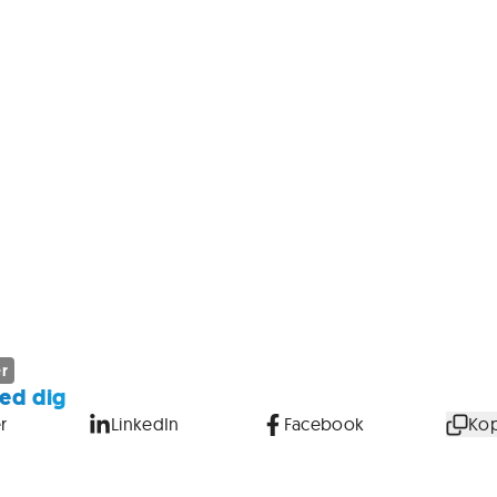
er
ed dig
r
LinkedIn
Facebook
Kop