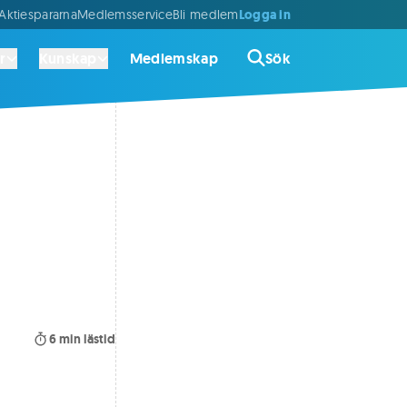
Logga in
ktiespararna
Medlemsservice
Bli medlem
r
Kunskap
Medlemskap
Sök
6
min lästid