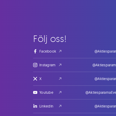
Följ oss!
Facebook
@Aktiespara
Instagram
@Aktiesparar
X
@Aktiespara
Youtube
@AktiespararnaEv
LinkedIn
@Aktiespara