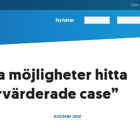
Om A
Nyheter
Investera
Aktivitete
a möjligheter hitta
värderade case”
Av
Göran Lind