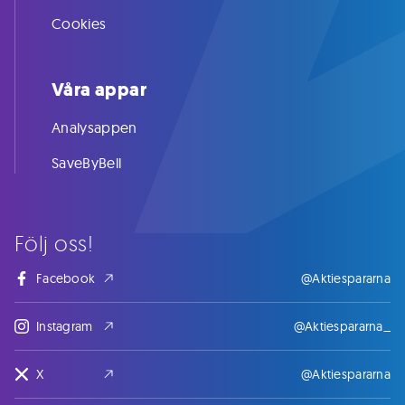
Cookies
Våra appar
Analysappen
SaveByBell
Följ oss!
Facebook
@Aktiespararna
Instagram
@Aktiespararna_
X
@Aktiespararna