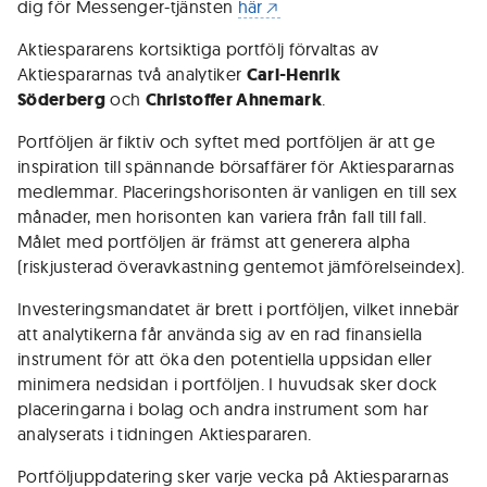
dig för Messenger-tjänsten
här
Aktiespararens kortsiktiga portfölj förvaltas av
Aktiespararnas två analytiker
Carl-Henrik
Söderberg
och
Christoffer Ahnemark
.
Portföljen är fiktiv och syftet med portföljen är att ge
inspiration till spännande börsaffärer för Aktiespararnas
medlemmar. Placeringshorisonten är vanligen en till sex
månader, men horisonten kan variera från fall till fall.
Målet med portföljen är främst att generera alpha
(riskjusterad överavkastning gentemot jämförelseindex).
Investeringsmandatet är brett i portföljen, vilket innebär
att analytikerna får använda sig av en rad finansiella
instrument för att öka den potentiella uppsidan eller
minimera nedsidan i portföljen. I huvudsak sker dock
placeringarna i bolag och andra instrument som har
analyserats i tidningen Aktiespararen.
Portföljuppdatering sker varje vecka på Aktiespararnas