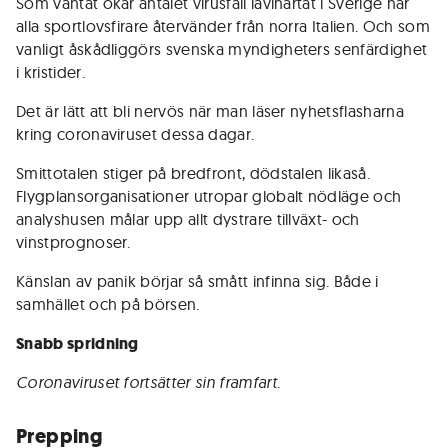
Som väntat ökar antalet virusfall lavinartat i Sverige när
alla sportlovsfirare återvänder från norra Italien. Och som
vanligt åskådliggörs svenska myndigheters senfärdighet
i kristider.
Det är lätt att bli nervös när man läser nyhetsflasharna
kring coronaviruset dessa dagar.
Smittotalen stiger på bredfront, dödstalen likaså.
Flygplansorganisationer utropar globalt nödläge och
analyshusen målar upp allt dystrare tillväxt- och
vinstprognoser.
Känslan av panik börjar så smått infinna sig. Både i
samhället och på börsen.
Snabb spridning
Coronaviruset fortsätter sin framfart.
Prepping