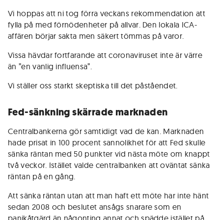
Vi hoppas att ni tog förra veckans rekommendation att
fylla på med förnödenheter på allvar. Den lokala ICA-
affären börjar sakta men säkert tömmas på varor.
Vissa hävdar fortfarande att coronaviruset inte är värre
än ”en vanlig influensa”.
Vi ställer oss starkt skeptiska till det påståendet.
Fed-sänkning skärrade marknaden
Centralbankerna gör samtidigt vad de kan. Marknaden
hade prisat in 100 procent sannolikhet för att Fed skulle
sänka räntan med 50 punkter vid nästa möte om knappt
två veckor. Istället valde centralbanken att oväntat sänka
räntan på en gång.
Att sänka räntan utan att man haft ett möte har inte hänt
sedan 2008 och beslutet ansågs snarare som en
panikåtgärd än någonting annat och spädde istället på