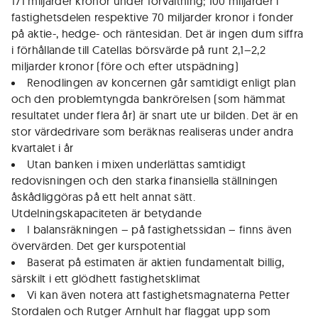
171 miljarder kronor under förvaltning; 100 miljarder i
fastighetsdelen respektive 70 miljarder kronor i fonder
på aktie-, hedge- och räntesidan. Det är ingen dum siffra
i förhållande till Catellas börsvärde på runt 2,1–2,2
miljarder kronor (före och efter utspädning)
Renodlingen av koncernen går samtidigt enligt plan
och den problemtyngda bankrörelsen (som hämmat
resultatet under flera år) är snart ute ur bilden. Det är en
stor värdedrivare som beräknas realiseras under andra
kvartalet i år
Utan banken i mixen underlättas samtidigt
redovisningen och den starka finansiella ställningen
åskådliggöras på ett helt annat sätt.
Utdelningskapaciteten är betydande
I balansräkningen – på fastighetssidan – finns även
övervärden. Det ger kurspotential
Baserat på estimaten är aktien fundamentalt billig,
särskilt i ett glödhett fastighetsklimat
Vi kan även notera att fastighetsmagnaterna Petter
Stordalen och Rutger Arnhult har flaggat upp som