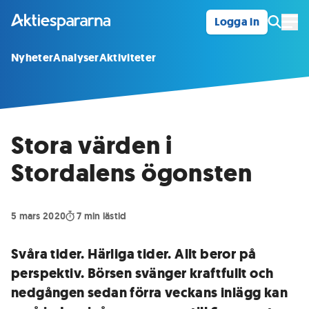
Logga in
Öpp
Nyheter
Analyser
Aktiviteter
Stora värden i
Stordalens ögonsten
5 mars 2020
7
min lästid
Svåra tider. Härliga tider. Allt beror på
perspektiv. Börsen svänger kraftfullt och
nedgången sedan förra veckans inlägg kan