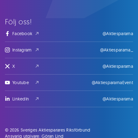
Följ oss!
Facebook
@Aktiespararna
Instagram
@Aktiespararna_
X
@Aktiespararna
Youtube
@AktiespararnaEvent
LinkedIn
@Aktiespararna
© 2026 Sveriges Aktiesparares Riksförbund
Ansvarig utgivare: Göran Lind