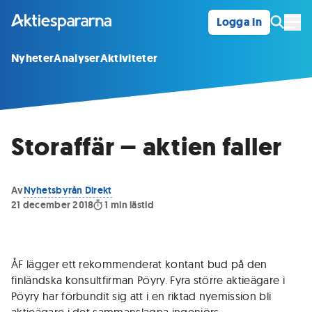
Logga in
Öpp
Nyheter
Analyser
Aktiviteter
Storaffär – aktien faller
Av
Nyhetsbyrån Direkt
21 december 2018
1
min lästid
ÅF lägger ett rekommenderat kontant bud på den
finländska konsultfirman Pöyry. Fyra större aktieägare i
Pöyry har förbundit sig att i en riktad nyemission bli