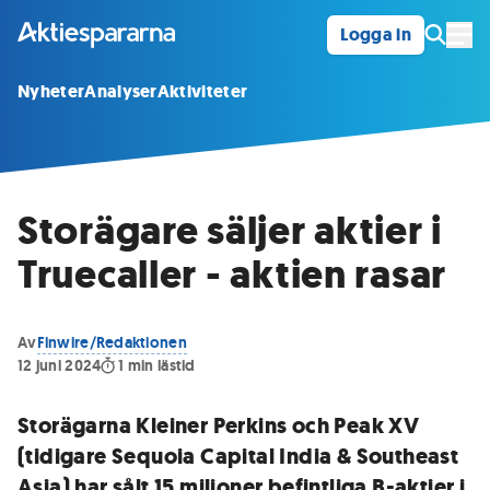
Logga in
Öpp
Nyheter
Analyser
Aktiviteter
Storägare säljer aktier i
Truecaller - aktien rasar
Av
Finwire/Redaktionen
12 juni 2024
1
min lästid
Storägarna Kleiner Perkins och Peak XV
(tidigare Sequoia Capital India & Southeast
Asia) har sålt 15 miljoner befintliga B-aktier i