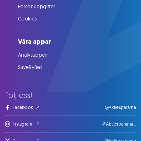
Personuppgifter
Cookies
Våra appar
Analysappen
SaveByBell
Följ oss!
Facebook
@Aktiespararna
Instagram
@Aktiespararna_
X
@Aktiespararna