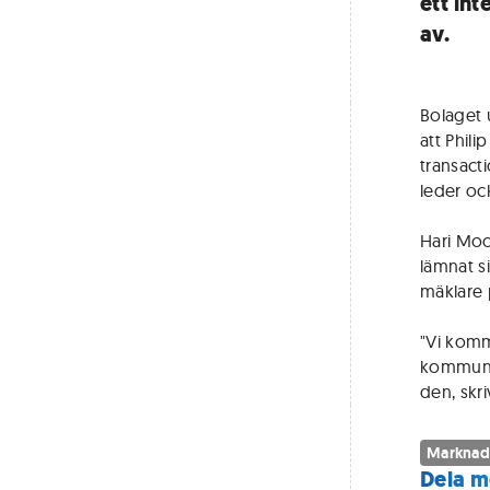
ett in
av.
Bolaget 
att Phili
transact
leder oc
Hari Moo
lämnat si
mäklare 
"Vi komm
kommunika
den, skri
Marknad
Dela m