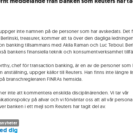
ternt meddelande från banken som Reuters har ta
uppger inte namnen på de personer som har avskedats. Det 
p Berlinski, treasurer, kommer att ta över den dagliga ledninge
ion banking tillsammans med Akila Raman och Luc Teboul. Berl
kså bankens finansiella teknik och konsumentverksamhet tillfäl
rthy, chef för transaction banking, är en av de personer som 
n anställning, uppger källor till Reuters. Han finns inte längre 
på branschregleraren FINRAs hemsida.
er inte att kommentera enskilda disciplinärenden. Vi tar vår
tionspolicy på allvar och vi förväntar oss att all vår personal
ver banken i ett mejl som Reuters har tagit del av.
snyheter
ed dig