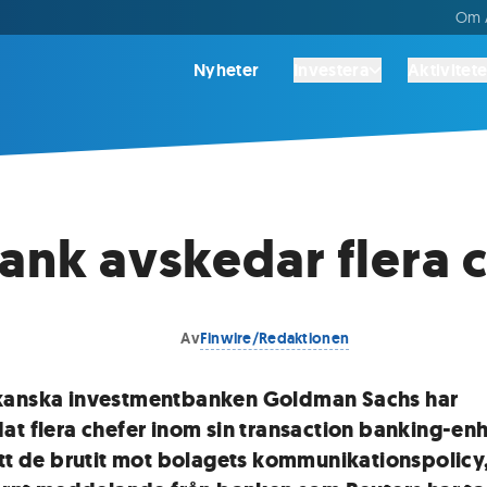
Om A
Nyheter
Investera
Aktivitete
ank avskedar flera 
Av
Finwire/Redaktionen
anska investmentbanken Goldman Sachs har
at flera chefer inom sin transaction banking-en
att de brutit mot bolagets kommunikationspolicy,