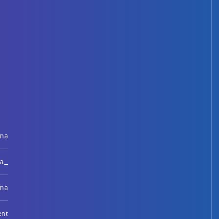
rna
na_
rna
ent