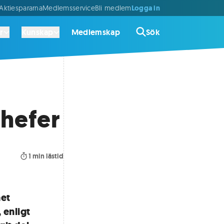
Logga in
ktiespararna
Medlemsservice
Bli medlem
r
Kunskap
Medlemskap
Sök
chefer
1
min lästid
het
 enligt