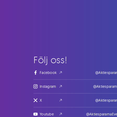
Följ oss!
Facebook
@Aktiespara
Instagram
@Aktiesparar
X
@Aktiespara
Youtube
@AktiespararnaEv