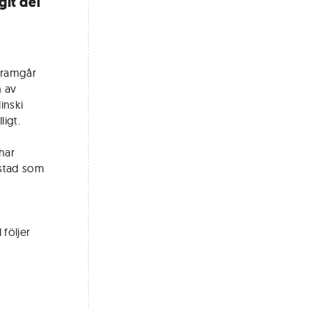
git del
framgår
n av
inski
ligt.
har
listad som
 följer