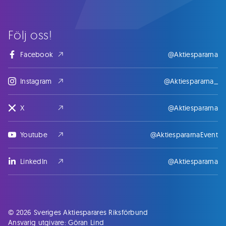
Följ oss!
Facebook
@Aktiespararna
Instagram
@Aktiespararna_
X
@Aktiespararna
Youtube
@AktiespararnaEvent
LinkedIn
@Aktiespararna
© 2026 Sveriges Aktiesparares Riksförbund
Ansvarig utgivare: Göran Lind