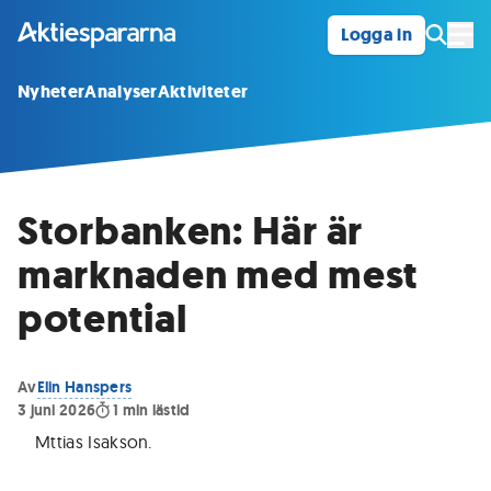
Logga in
Öpp
Nyheter
Analyser
Aktiviteter
Storbanken: Här är
marknaden med mest
potential
Av
Elin Hanspers
3 juni 2026
1
min lästid
Mttias Isakson
.