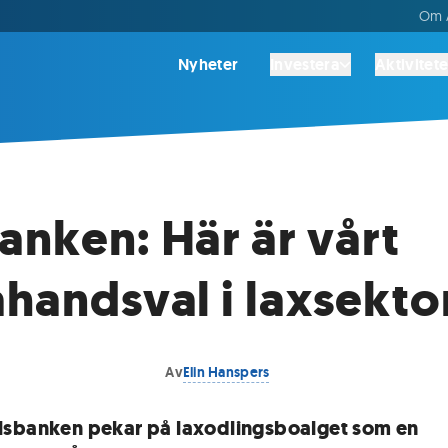
Om A
Nyheter
Investera
Aktivitete
anken: Här är vårt
ahandsval i laxsekto
Av
Elin Hanspers
sbanken pekar på laxodlingsboalget som en