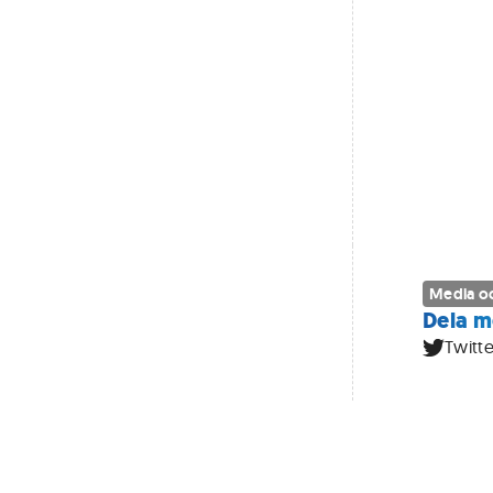
Media oc
Dela m
Twitte