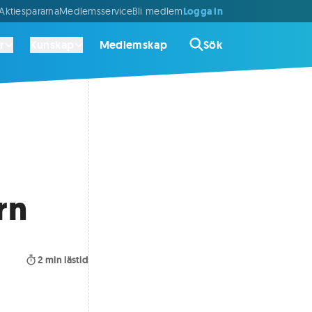
Logga in
ktiespararna
Medlemsservice
Bli medlem
r
Kunskap
Medlemskap
Sök
rn
2
min lästid