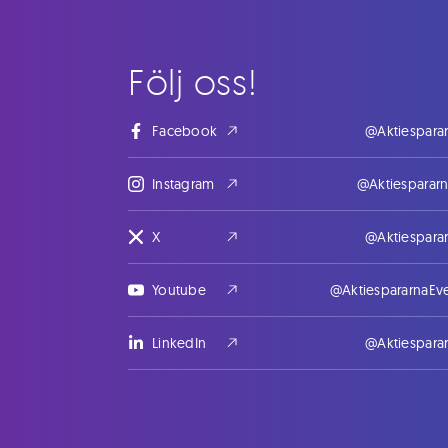
Följ oss!
Facebook
@Aktiespara
Instagram
@Aktiesparar
X
@Aktiespara
Youtube
@AktiespararnaEv
LinkedIn
@Aktiespara