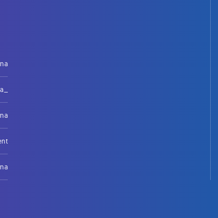
rna
na_
rna
ent
rna