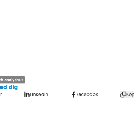
h analyshus
ed dig
r
LinkedIn
Facebook
Kop