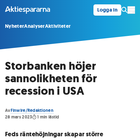
Logga in
Öpp
Nyheter
Analyser
Aktiviteter
Storbanken höjer
sannolikheten för
recession i USA
Av
Finwire/Redaktionen
28 mars 2023
1
min lästid
Feds räntehöjningar skapar större