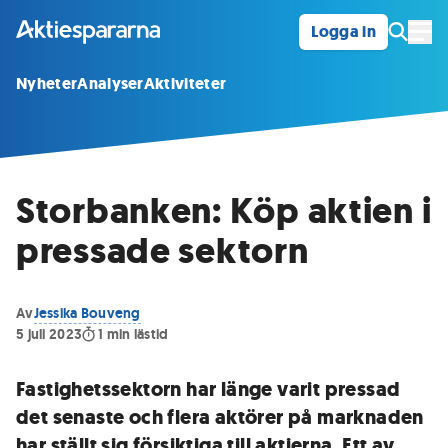
Logga in
Öpp
Nyheter
Analyser
Aktiviteter
Storbanken: Köp aktien i
pressade sektorn
Av
Jessika Bouveng
5 juli 2023
1
min lästid
Fastighetssektorn har länge varit pressad
det senaste och flera aktörer på marknaden
har ställt sig försiktiga till aktierna. Ett av