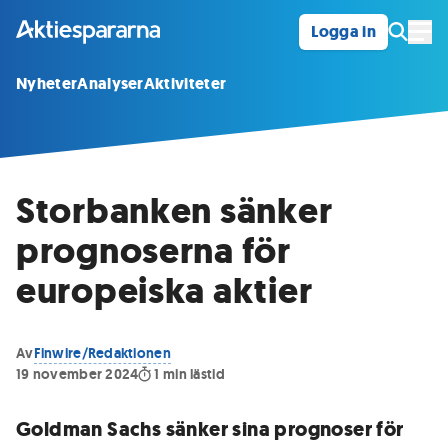
Logga in
Öpp
Nyheter
Analyser
Aktiviteter
Storbanken sänker
prognoserna för
europeiska aktier
Av
Finwire/Redaktionen
19 november 2024
1
min lästid
Goldman Sachs sänker sina prognoser för