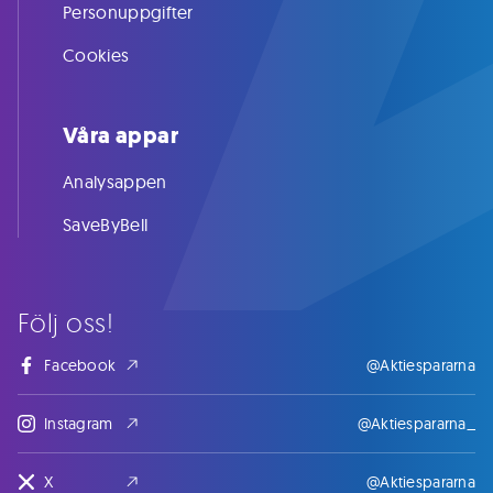
Personuppgifter
Cookies
Våra appar
Analysappen
SaveByBell
Följ oss!
Facebook
@Aktiespararna
Instagram
@Aktiespararna_
X
@Aktiespararna