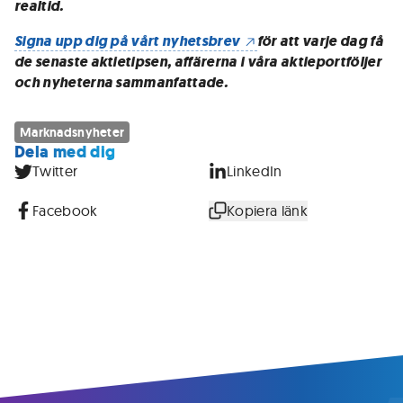
realtid.
Signa upp dig på vårt nyhetsbrev
för att varje dag få
de senaste aktietipsen, affärerna i våra aktieportföljer
och nyheterna sammanfattade.
Marknadsnyheter
Dela med dig
Twitter
LinkedIn
Facebook
Kopiera länk