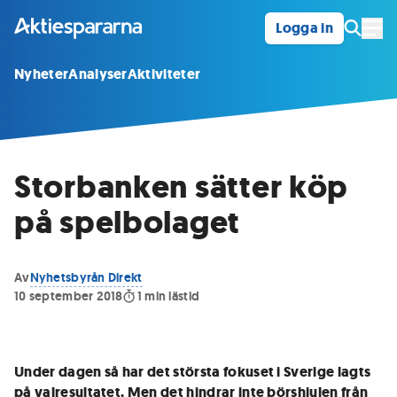
Logga in
Öpp
Nyheter
Analyser
Aktiviteter
Storbanken sätter köp
på spelbolaget
Av
Nyhetsbyrån Direkt
10 september 2018
1
min lästid
Under dagen så har det största fokuset i Sverige lagts
på valresultatet. Men det hindrar inte börshjulen från