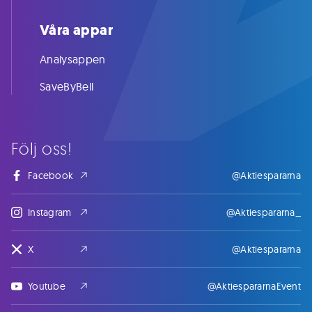
Våra appar
Analysappen
SaveByBell
Följ oss!
Facebook
@Aktiespararna
Instagram
@Aktiespararna_
X
@Aktiespararna
Youtube
@AktiespararnaEvent