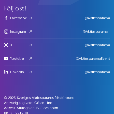
Följ oss!
Facebook
@Aktiespararna
Instagram
@Aktiespararna_
X
@Aktiespararna
Youtube
@AktiespararnaEvent
LinkedIn
@Aktiespararna
© 2026 Sveriges Aktiesparares Riksförbund
Ansvarig utgivare: Göran Lind
Adress: Sturegatan 15, Stockholm
08-50 65 15 00