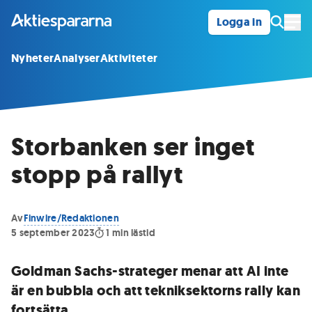
Logga in
Öpp
Nyheter
Analyser
Aktiviteter
Storbanken ser inget
stopp på rallyt
Av
Finwire/Redaktionen
5 september 2023
1
min lästid
Goldman Sachs-strateger menar att AI inte
är en bubbla och att tekniksektorns rally kan
fortsätta.