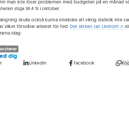
. Om man inte löser problemen med budgeten på en månad v
heten stiga till 4 % i oktober.
ängning skulle också kunna innebära att viktig statistik inte s
s vilket försvårar arbetet för Fed.
Det skriver Jan Lindroth
id
rarna idag.
snyheter
ed dig
r
LinkedIn
Facebook
Kop