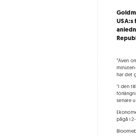
Goldma
USA:s 
anledn
Republ
”Även om
minuten-
har det g
"I den t
förlängn
senare un
Ekonomer
pågå i 2
Bloomebe