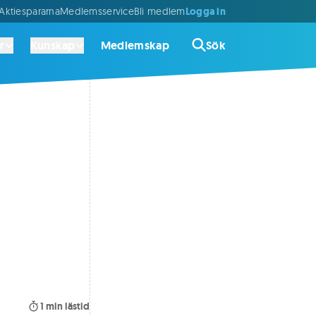
Logga in
ktiespararna
Medlemsservice
Bli medlem
r
Kunskap
Medlemskap
Sök
1
min lästid