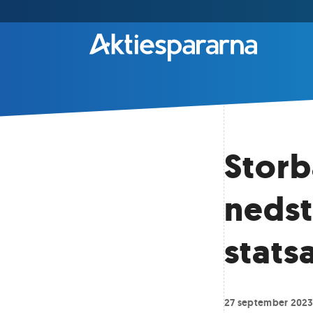
Storb
nedst
stats
27 september 202