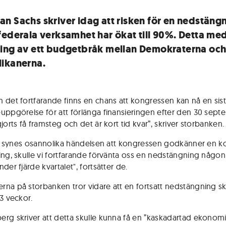
n Sachs skriver idag att risken för en nedstäng
federala verksamhet har ökat till 90%. Detta me
ing av ett budgetbråk mellan Demokraterna oc
ikanerna.
 det fortfarande finns en chans att kongressen kan nå en sist
uppgörelse för att förlänga finansieringen efter den 30 sept
jorts få framsteg och det är kort tid kvar”, skriver storbanken.
ill synes osannolika händelsen att kongressen godkänner en ko
ing, skulle vi fortfarande förvänta oss en nedstängning någo
der fjärde kvartalet", fortsätter de.
na på storbanken tror vidare att en fortsatt nedstängning sk
-3 veckor.
rg skriver att detta skulle kunna få en ”kaskadartad ekonom