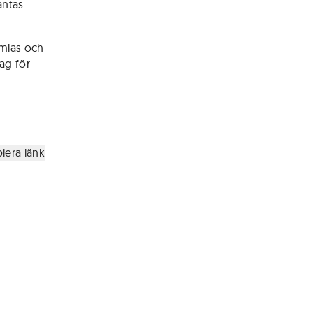
äntas
amlas och
ag för
iera länk