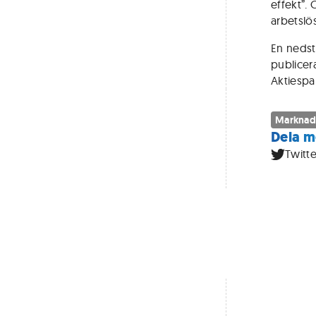
effekt”
arbetslös
En nedst
publicera
Aktiespa
Marknad
Dela m
Twitte