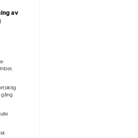
ning av
d
h
a-
ember,
rtsiktig
n gång
ulle
isk