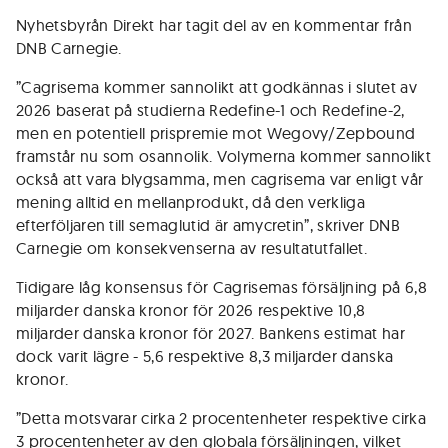
Nyhetsbyrån Direkt har tagit del av en kommentar från
DNB Carnegie.
”Cagrisema kommer sannolikt att godkännas i slutet av
2026 baserat på studierna Redefine-1 och Redefine-2,
men en potentiell prispremie mot Wegovy/Zepbound
framstår nu som osannolik. Volymerna kommer sannolikt
också att vara blygsamma, men cagrisema var enligt vår
mening alltid en mellanprodukt, då den verkliga
efterföljaren till semaglutid är amycretin”, skriver DNB
Carnegie om konsekvenserna av resultatutfallet.
Tidigare låg konsensus för Cagrisemas försäljning på 6,8
miljarder danska kronor för 2026 respektive 10,8
miljarder danska kronor för 2027. Bankens estimat har
dock varit lägre - 5,6 respektive 8,3 miljarder danska
kronor.
”Detta motsvarar cirka 2 procentenheter respektive cirka
3 procentenheter av den globala försäljningen, vilket