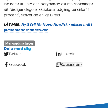
indikerar att inte ens betydande estimatsänkningar
rättfärdigar dagens aktiekursnedgång på cirka 15
procent”, skriver de enligt Direkt.
LÄS MER:
Nytt fall för Novo Nordisk - missar mål i
jämförande fetmastudie
Marknadsnyheter
Dela med dig
Twitter
LinkedIn
Facebook
Kopiera länk