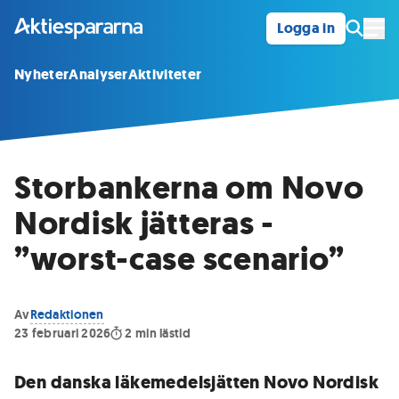
Logga in
Öpp
Nyheter
Analyser
Aktiviteter
Storbankerna om Novo
Nordisk jätteras -
”worst-case scenario”
Av
Redaktionen
23 februari 2026
2
min lästid
Den danska läkemedelsjätten Novo Nordisk