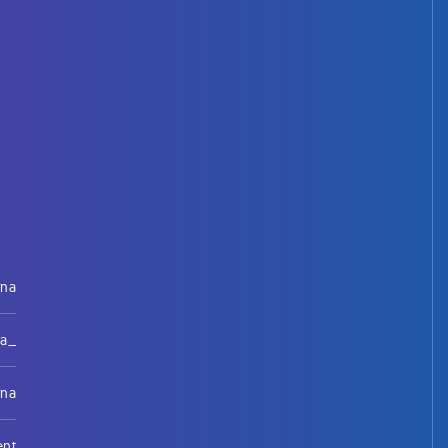
rna
na_
rna
ent