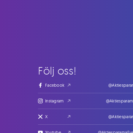
Följ oss!
Facebook
@Aktiespara
Instagram
@Aktiesparar
X
@Aktiespara
Youtube
@AktiespararnaEv