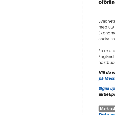
oförän
Svaghet
med 0,9 
Ekonomer
andra ha
En ekono
England 
höstbudg
Vill du 
på Mess
Signa up
aktietip
Marknad
Dela m