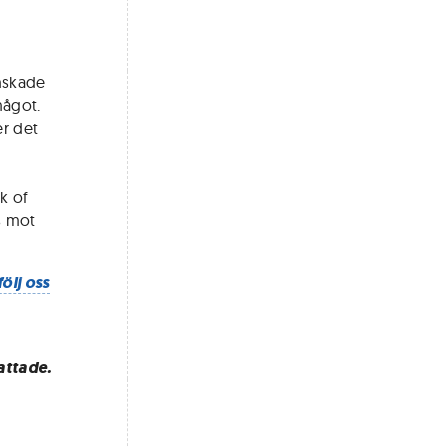
nskade
något.
er det
k of
s mot
följ oss
attade.