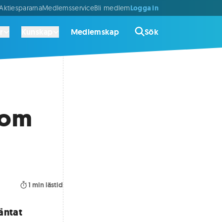
Logga in
ktiespararna
Medlemsservice
Bli medlem
r
Kunskap
Medlemskap
Sök
som
1
min lästid
äntat