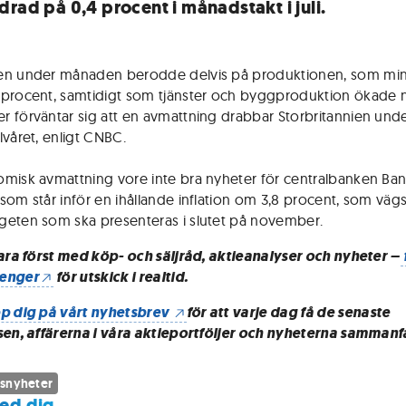
drad på 0,4 procent i månadstakt i juli.
en under månaden berodde delvis på produktionen, som mi
procent, samtidigt som tjänster och byggproduktion ökade 
 förväntar sig att en avmattning drabbar Storbritannien und
lvåret, enligt CNBC.
misk avmattning vore inte bra nyheter för centralbanken Ban
som står inför en ihållande inflation om 3,8 procent, som väg
eten som ska presenteras i slutet på november.
vara först med köp- och säljråd, aktieanalyser och nyheter –
enger
för utskick i realtid.
p dig på vårt nyhetsbrev
för att varje dag få de senaste
sen, affärerna i våra aktieportföljer och nyheterna sammanf
snyheter
ed dig