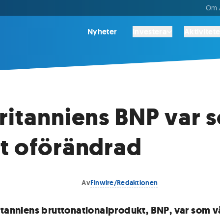
Om A
Nyheter
Investera
Aktivitete
ritanniens BNP var 
t oförändrad
Av
Finwire/Redaktionen
itanniens bruttonationalprodukt, BNP, var som v