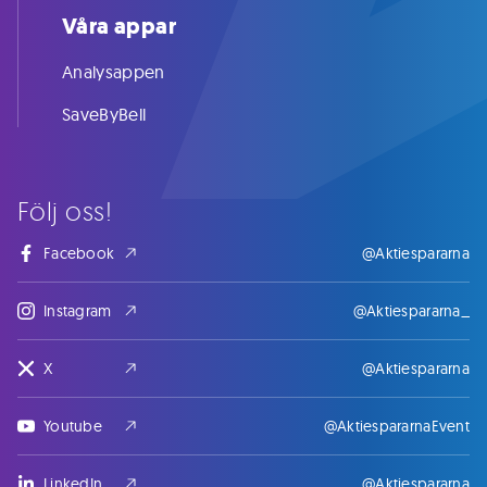
Våra appar
Analysappen
SaveByBell
Följ oss!
Facebook
@Aktiespararna
Instagram
@Aktiespararna_
X
@Aktiespararna
Youtube
@AktiespararnaEvent
LinkedIn
@Aktiespararna