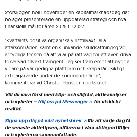
Storskogen höll i november en kapitalmarknadsdag där
bolaget presenterade en uppdaterad strategi och nya
finansiella mål för åren 2025 till 2027.
"Kvartalets positiva organiska vinsttillväxt i alla
affärsområden, samt en sjunkande skuldsättningsgrad,
är tydliga tecken på att vi är på rätt väg för att även driva
förvärvad tillväxt framgent. Jag ser fram emot att bygga
vidare på vår gedigna plattform och skapa långsiktigt
aktieägarvärde under de kommande åren",
kommenterar vd Christer Hansson i bokslutet.
Vill du vara först med köp- och säljråd, aktieanalyser
och nyheter –
följ oss på Messenger
för utskick i
realtid.
Signa upp dig på vårt nyhetsbrev
för att varje dag få
de senaste aktietipsen, affärerna i våra aktieportföljer
och nyheterna sammanfattade.