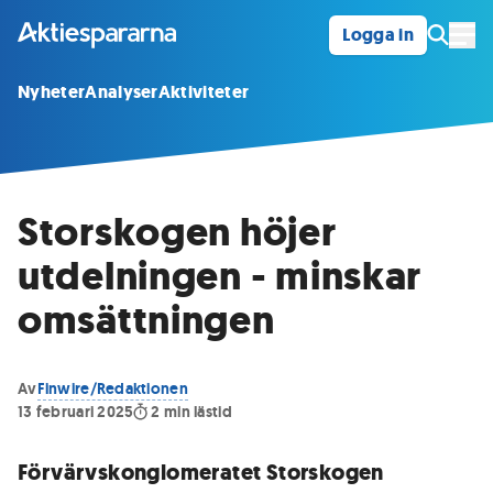
Logga in
Öpp
Nyheter
Analyser
Aktiviteter
Storskogen höjer
utdelningen - minskar
omsättningen
Av
Finwire/Redaktionen
13 februari 2025
2
min lästid
Förvärvskonglomeratet Storskogen