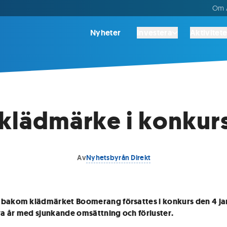
Om A
Nyheter
Investera
Aktivitete
 klädmärke i konkur
Av
Nyhetsbyrån Direkt
 bakom klädmärket Boomerang försattes i konkurs den 4 ja
era år med sjunkande omsättning och förluster.