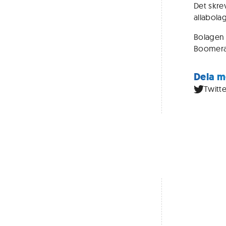
Det skre
allabolag
Bolagen 
Boomera
Dela m
Twitte