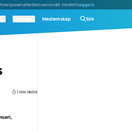
Logga in
ktiespararna
Medlemsservice
Bli medlem
r
Kunskap
Medlemskap
Sök
s
1
min lästid
nuari,