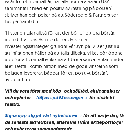
valår för ett normalt år, har alla normala valår i USA
sammanfallit med en positiv avkastning på börsen”,
skriver han och pekar på att Söderberg & Partners ser
ljus på framtiden.
”Historien talar alltså för att det bör bli ett bra börsår,
men det är förstås inte det enda som vi
investeringsstrateger grundar vår syn på. Vi ser just nu
att inflationen håller på att falla tillbaka, vilket bör öppna
upp för att centralbankerna att börja sänka räntan under
året. Detta i kombination med de goda vinsterna som
bolagen levererar, bäddar för ett positivt börsår”,
avslutar han.
Vill du vara först med köp- och säljråd, aktieanalyser
och nyheter –
följ oss på Messenger
för utskick i
realtid.
Signa upp dig på vårt nyhetsbrev
för att varje dag få
de senaste aktietipsen, affärerna i våra aktieportföljer
och nyheterna sammanfattade.