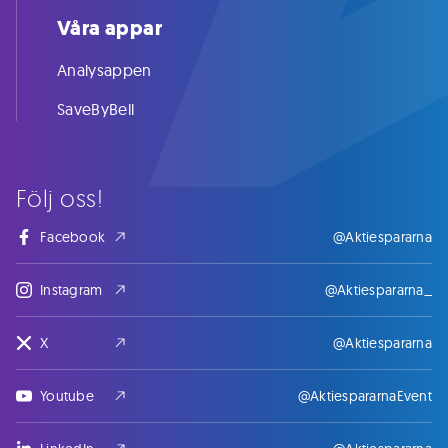
Våra appar
Analysappen
SaveByBell
Följ oss!
Facebook
@Aktiespararna
Instagram
@Aktiespararna_
X
@Aktiespararna
Youtube
@AktiespararnaEvent