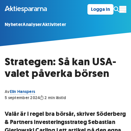
Logga in
Öpp
Nyheter
Analyser
Aktiviteter
Strategen: Så kan USA-
valet påverka börsen
Av
Elin Hanspers
5 september 2024
2
min lästid
Valår är i regel bra börsår, skriver Söderberg
& Partners investeringsstrateg Sebastian
Gierlowski Carling i ett artikel på den egna