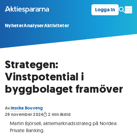
Logga in
Öpp
Nyheter
Analyser
Aktiviteter
Strategen:
Vinstpotential i
byggbolaget framöver
Av
Jessika Bouveng
29 november 2024
2
min lästid
Martin Björsell, aktiemarknadsstrateg på Nordea
Private Banking
.