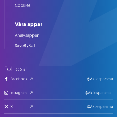
Cookies
Våra appar
Analysappen
SaveByBell
Följ oss!
Facebook
@Aktiespararna
Instagram
@Aktiespararna_
X
@Aktiespararna