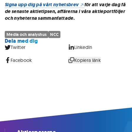
Signa upp dig på vårt nyhetsbrev
för att varje dag få
de senaste aktietipsen, affärerna i våra aktieportföljer
och nyheterna sammanfattade.
Media och analyshus
NCC
Dela med dig
Twitter
LinkedIn
Facebook
Kopiera länk