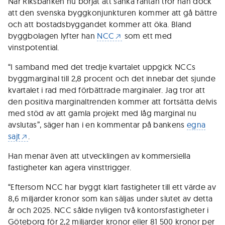
När Riksbanken nu börjat att sänka räntan tror han dock
att den svenska byggkonjunkturen kommer att gå bättre
och att bostadsbyggandet kommer att öka. Bland
byggbolagen lyfter han
NCC
som ett med
vinstpotential.
“I samband med det tredje kvartalet uppgick NCCs
byggmarginal till 2,8 procent och det innebar det sjunde
kvartalet i rad med förbättrade marginaler. Jag tror att
den positiva marginaltrenden kommer att fortsätta delvis
med stöd av att gamla projekt med låg marginal nu
avslutas”, säger han i en kommentar på bankens
egna
sajt
.
Han menar även att utvecklingen av kommersiella
fastigheter kan agera vinsttrigger.
“Eftersom NCC har byggt klart fastigheter till ett värde av
8,6 miljarder kronor som kan säljas under slutet av detta
år och 2025. NCC sålde nyligen två kontorsfastigheter i
Göteborg för 2,2 miljarder kronor eller 81 500 kronor per