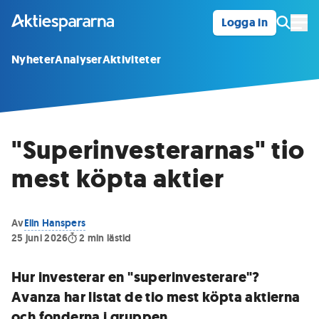
Logga in
Öpp
Nyheter
Analyser
Aktiviteter
"Superinvesterarnas" tio
mest köpta aktier
Av
Elin Hanspers
25 juni 2026
2
min lästid
Hur investerar en "superinvesterare"?
Avanza har listat de tio mest köpta aktierna
och fonderna i gruppen.