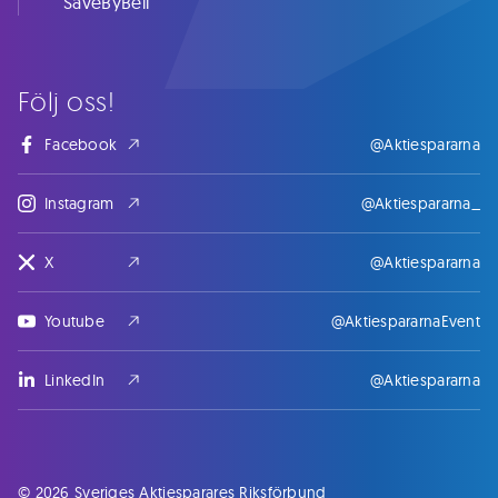
SaveByBell
Följ oss!
Facebook
@Aktiespararna
Instagram
@Aktiespararna_
X
@Aktiespararna
Youtube
@AktiespararnaEvent
LinkedIn
@Aktiespararna
© 2026 Sveriges Aktiesparares Riksförbund