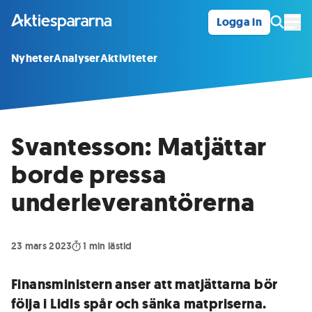
Logga in
Öpp
Nyheter
Analyser
Aktiviteter
Svantesson: Matjättar
borde pressa
underleverantörerna
23 mars 2023
1
min lästid
Finansministern anser att matjättarna bör
följa i Lidls spår och sänka matpriserna.