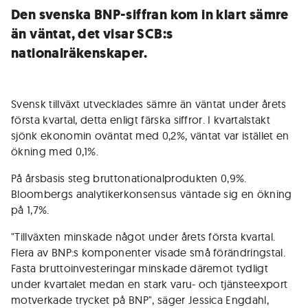
Den svenska BNP-siffran kom in klart sämre
än väntat, det visar SCB:s
nationalräkenskaper.
Svensk tillväxt utvecklades sämre än väntat under årets
första kvartal, detta enligt färska siffror. I kvartalstakt
sjönk ekonomin oväntat med 0,2%, väntat var istället en
ökning med 0,1%.
På årsbasis steg bruttonationalprodukten 0,9%.
Bloombergs analytikerkonsensus väntade sig en ökning
på 1,7%.
"Tillväxten minskade något under årets första kvartal.
Flera av BNP:s komponenter visade små förändringstal.
Fasta bruttoinvesteringar minskade däremot tydligt
under kvartalet medan en stark varu- och tjänsteexport
motverkade trycket på BNP", säger Jessica Engdahl,