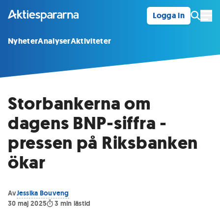
Logga in
Öpp
Nyheter
Analyser
Aktiviteter
Storbankerna om
dagens BNP-siffra -
pressen på Riksbanken
ökar
Av
Jessika Bouveng
30 maj 2025
3
min lästid