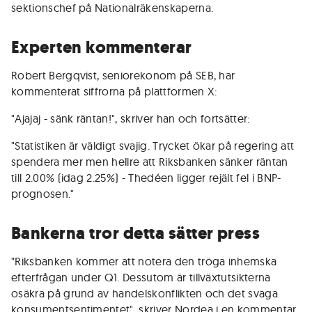
sektionschef på Nationalräkenskaperna.
Experten kommenterar
Robert Bergqvist, seniorekonom på SEB, har
kommenterat siffrorna på plattformen X:
"Ajajaj - sänk räntan!", skriver han och fortsätter:
"Statistiken är väldigt svajig. Trycket ökar på regering att
spendera mer men hellre att Riksbanken sänker räntan
till 2.00% (idag 2.25%) - Thedéen ligger rejält fel i BNP-
prognosen."
Bankerna tror detta sätter press
"Riksbanken kommer att notera den tröga inhemska
efterfrågan under Q1. Dessutom är tillväxtutsikterna
osäkra på grund av handelskonflikten och det svaga
konsumentsentimentet", skriver Nordea i en kommentar