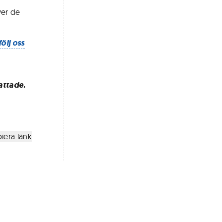
ver de
följ oss
attade.
iera länk