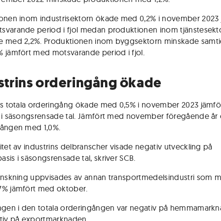
onen inom industrisektorn ökade med 0,2% i november 2023 
varande period i fjol medan produktionen inom tjänstesekt
e med 2,2%. Produktionen inom byggsektorn minskade samti
 jämfört med motsvarande period i fjol.
strins orderingång ökade
ns totala orderingång ökade med 0,5% i november 2023 jämf
 i säsongsrensade tal. Jämfört med november föregående år
gången med 1,0%.
itet av industrins delbranscher visade negativ utveckling på
sis i säsongsrensade tal, skriver SCB.
inskning uppvisades av annan transportmedelsindustri som 
7% jämfört med oktober.
ngen i den totala orderingången var negativ på hemmamark
tiv på exportmarknaden.