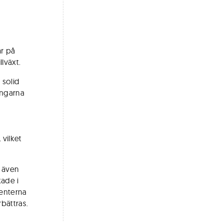
ar på
lväxt.
 solid
ningarna
 vilket
.
 även
ade i
menterna
bättras.