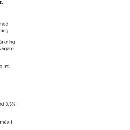
t.
 med
ning.
tärkning
svagare
 0,9%
ed 0,5% i
mätt i