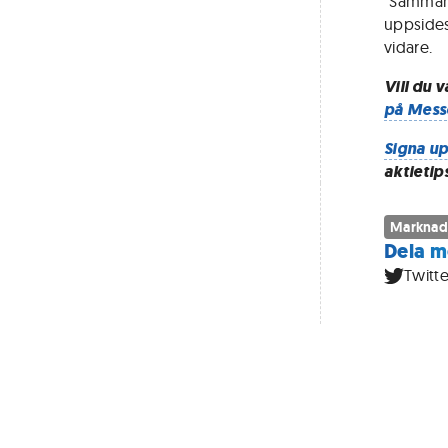
"Sammant
uppsides
vidare.
Vill du 
på Mess
Signa up
aktietip
Marknad
Dela m
Twitte