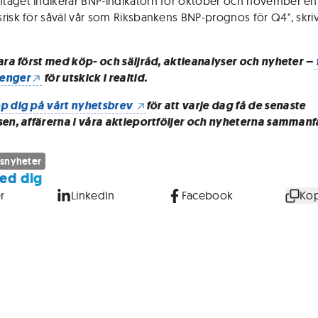
aget indikerar BNP-indikatorn för oktober och november en
risk för såväl vår som Riksbankens BNP-prognos för Q4", skri
vara först med köp- och säljråd, aktieanalyser och nyheter –
enger
för utskick i realtid.
p dig på vårt nyhetsbrev
för att varje dag få de senaste
sen, affärerna i våra aktieportföljer och nyheterna sammanf
snyheter
ed dig
r
LinkedIn
Facebook
Kop