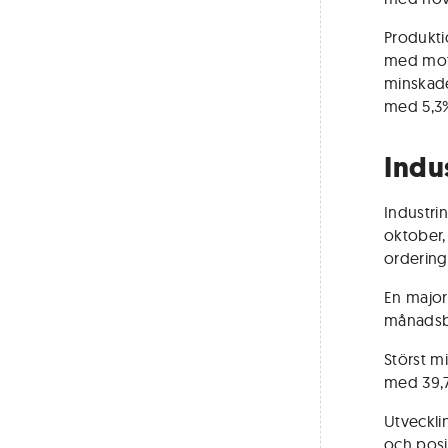
Produkti
med mots
minskad
med 5,3%
Indu
Industri
oktober,
orderin
En major
månadsba
Störst m
med 39,
Utveckli
och posi