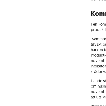
Komm
I en kom
produktio
"Sammant
tillväxt 
har dock
Produktio
november
indikator
stöder vå
Handelsb
om hushå
november
att utsi