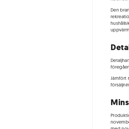
Den bran
rekreati
hushålls
uppvärm
Deta
Detaljha
föregåen
Jämfört
försäljn
Mins
Produkti
november
med nov