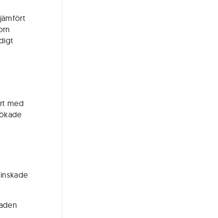
jämfört
orn
digt
ört med
 ökade
minskade
naden