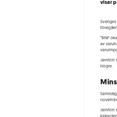
visar 
Sveriges
föregåen
”BNP öka
av varuh
varuimpo
Jämfört
högre.
Mins
Samtidig
november
Jämfört
kalenderk