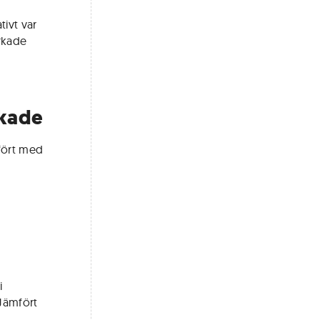
ivt var
rkade
skade
fört med
i
Jämfört