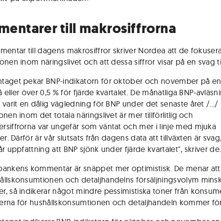
entarer till makrosiffrorna
mentar till dagens makrosiffror skriver Nordea att de fokuser
nen inom näringslivet och att dessa siffror visar på en svag til
aget pekar BNP-indikatorn för oktober och november på en
på eller över 0,5 % för fjärde kvartalet. De månatliga BNP-avläs
 varit en dålig vägledning för BNP under det senaste året /.../
nen inom det totala näringslivet är mer tillförlitlig och
siffrorna var ungefär som väntat och mer i linje med mjuka
er. Därför är vår slutsats från dagens data att tillväxten är svag,
r uppfattning att BNP sjönk under fjärde kvartalet", skriver de
ankens kommentar är snäppet mer optimistisk. De menar att
llskonsumtionen och detaljhandelns försäljningsvolym minsk
, så indikerar något mindre pessimistiska toner från konsu
kterna för hushållskonsumtionen och detaljhandeln kommer för