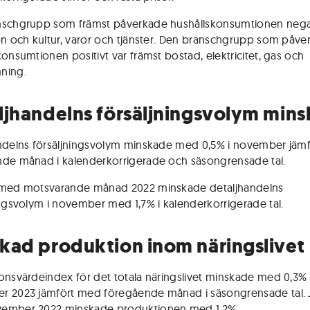
schgrupp som främst påverkade hushållskonsumtionen negat
on och kultur, varor och tjänster. Den branschgrupp som påve
konsumtionen positivt var främst bostad, elektricitet, gas och
ning.
ljhandelns försäljningsvolym min
ndelns försäljningsvolym minskade med 0,5% i november jäm
de månad i kalenderkorrigerade och säsongrensade tal.
 med motsvarande månad 2022 minskade detaljhandelns
ingsvolym i november med 1,7% i kalenderkorrigerade tal.
kad produktion inom näringslivet
onsvärdeindex för det totala näringslivet minskade med 0,3% 
 2023 jämfört med föregående månad i säsongrensade tal. 
ember 2022 minskade produktionen med 1,2%.