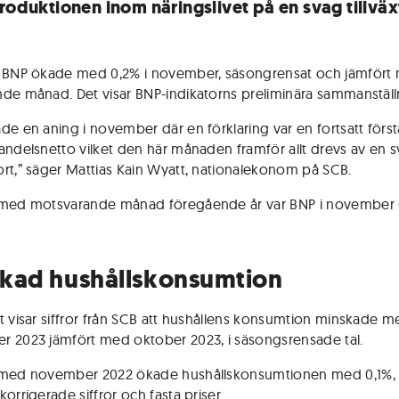
produktionen inom näringslivet på en svag tillväx
 BNP ökade med 0,2% i november, säsongrensat och jämfört
de månad. Det visar BNP-indikatorns preliminära sammanställ
de en aning i november där en förklaring var en fortsatt förs
andelsnetto vilket den här månaden framför allt drevs av en 
rt,” säger Mattias Kain Wyatt, nationalekonom på SCB.
 med motsvarande månad föregående år var BNP i november
kad hushållskonsumtion
t visar siffror från SCB att hushållens konsumtion minskade m
 2023 jämfört med oktober 2023, i säsongsrensade tal.
 med november 2022 ökade hushållskonsumtionen med 0,1%, 
orrigerade siffror och fasta priser.