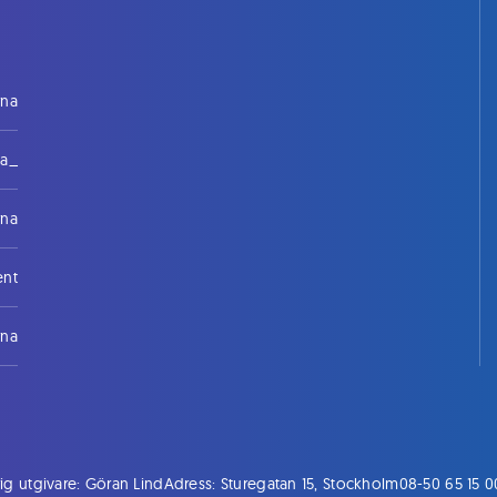
rna
na_
rna
ent
rna
ig utgivare: Göran Lind
Adress: Sturegatan 15, Stockholm
08-50 65 15 0