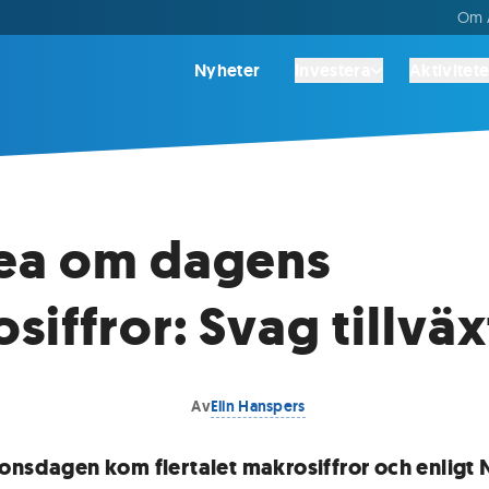
Om A
Nyheter
Investera
Aktivitete
ea om dagens
siffror: Svag tillväx
Av
Elin Hanspers
onsdagen kom flertalet makrosiffror och enligt