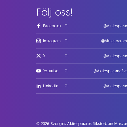
Följ oss!
Facebook
@Aktiespara
Instagram
@Aktiesparar
X
@Aktiespara
Youtube
@AktiespararnaEv
LinkedIn
@Aktiespara
© 2026 Sveriges Aktiesparares Riksförbund
Ansvar