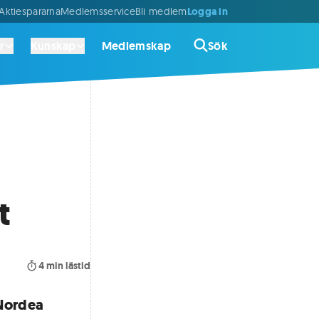
Logga in
ktiespararna
Medlemsservice
Bli medlem
r
Kunskap
Medlemskap
Sök
t
4
min lästid
 Nordea