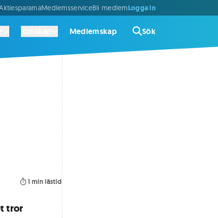
Logga in
ktiespararna
Medlemsservice
Bli medlem
r
Kunskap
Medlemskap
Sök
1
min lästid
 tror