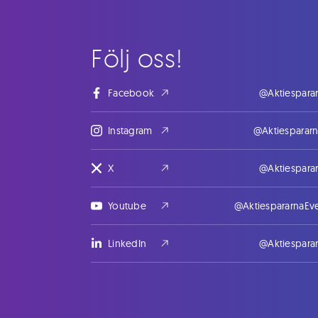
Följ oss!
Facebook
@Aktiespara
Instagram
@Aktiesparar
X
@Aktiespara
Youtube
@AktiespararnaEv
LinkedIn
@Aktiespara