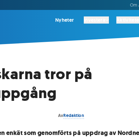
Om A
Nyheter
Investera
Aktivitete
karna tror på
uppgång
Av
Redaktion
 en enkät som genomförts på uppdrag av Nordnet