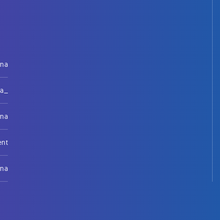
rna
na_
rna
ent
rna