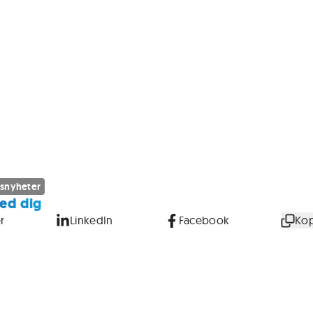
snyheter
ed dig
r
LinkedIn
Facebook
Kop