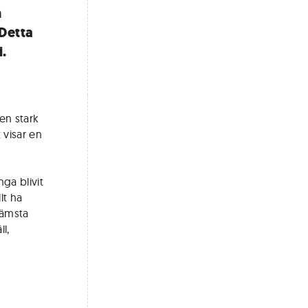
n
 Detta
i.
en stark
 visar en
ga blivit
lt ha
rämsta
l,