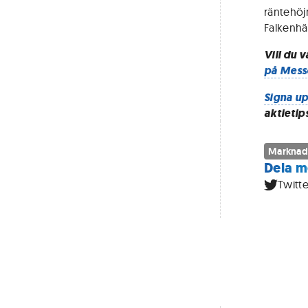
räntehöj
Falkenhäl
Vill du 
på Mess
Signa up
aktietip
Marknad
Dela m
Twitte