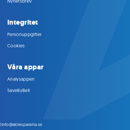
Nyhetsbrev
Integritet
Personuppgifter
Cookies
Våra appar
Analysappen
SaveByBell
0
info@aktiespararna.se