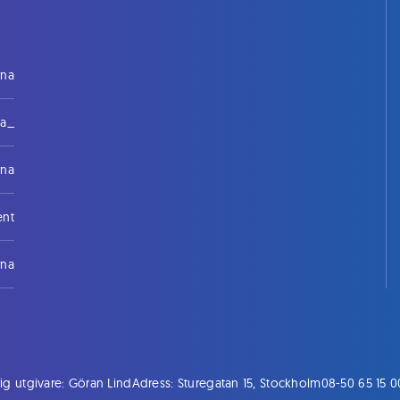
rna
na_
rna
ent
rna
ig utgivare: Göran Lind
Adress: Sturegatan 15, Stockholm
08-50 65 15 0