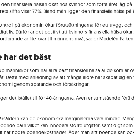
 den finansiella hälsan ökat hos kvinnor som förra året låg på
ets siffra visar 77%. Bland män ligger den finansiella hälsa på
ntroll på ekonomin ökar förutsättningarna för ett tryggt och
digt liv. Därför är det positivt att kvinnors finansiella hälsa ökar
rtfarande är lite kvar till männens nivå, säger Madelén Falkenh
e har det bäst
p människor som har allra bäst finansiell hälsa är de som är ö
t. Detta med anledning av att många äldre har skapat sig en 
onomi genom sparande och försäkringar.
ger det istället till för 40-åringarna. Även ensamstående föräld
ioårsåldern kan de ekonomiska marginalerna vara mindre. Mån
nde barn vilket kan innebära större utgifter, samtidigt so
lt har högre boendekostnader. Äger man sitt boende kan oc