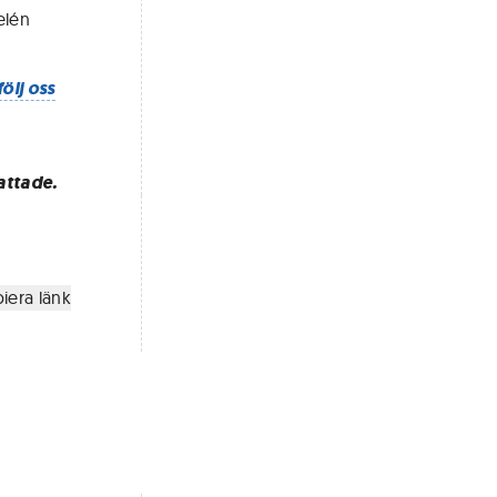
elén
följ oss
attade.
iera länk