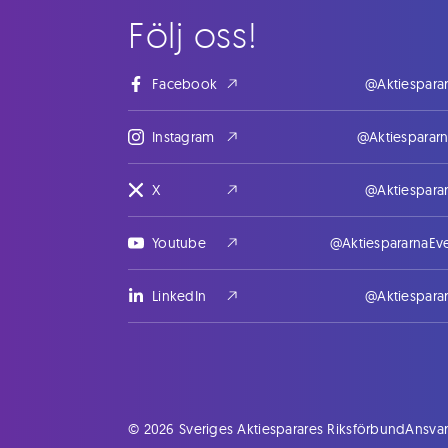
Följ oss!
Facebook
@Aktiespara
Instagram
@Aktiesparar
X
@Aktiespara
Youtube
@AktiespararnaEv
LinkedIn
@Aktiespara
© 2026 Sveriges Aktiesparares Riksförbund
Ansvar