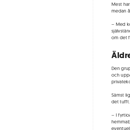
Mest har
medan år
– Med ko
självstän
om det fo
Äldr
Den grup
och uppå
privatek
Sämst lig
det tufft.
– I fyrt
hemmaboe
eventuel