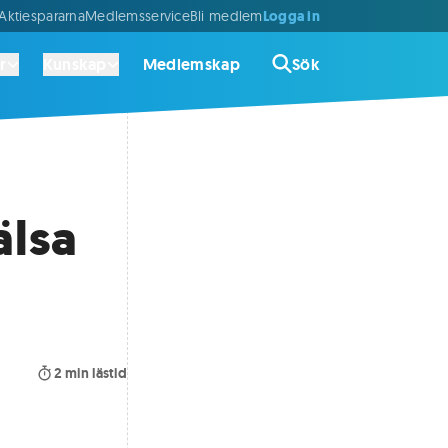
Logga in
ktiespararna
Medlemsservice
Bli medlem
r
Kunskap
Medlemskap
Sök
älsa
2
min lästid