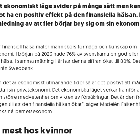
fft ekonomiskt läge svider på många sätt men ka
t ha en positiv effekt på den finansiella hälsan.
ledning av att fler börjar bry sig om sin ekonom
r finansiell hälsa mäter människors förmåga och kunskap om
onomi. I början på 2023 hade 76% av svenskarna en god eller 
l hälsa. I samma mätning i år har denna siffran ökat till 80%. Det
från Swedbank.
 det är ekonomiskt utmanande tider så är det positivt att mån
tta i sin privatekonomi. Det ekonomiska läget verkar framför al
n större medvetenhet om vikten av försäkringar. Det är den f
gen till att den finansiella hälsan ökat”, säger Madelén Falkenhäl
ks hållbarhetsekonom.
 mest hos kvinnor