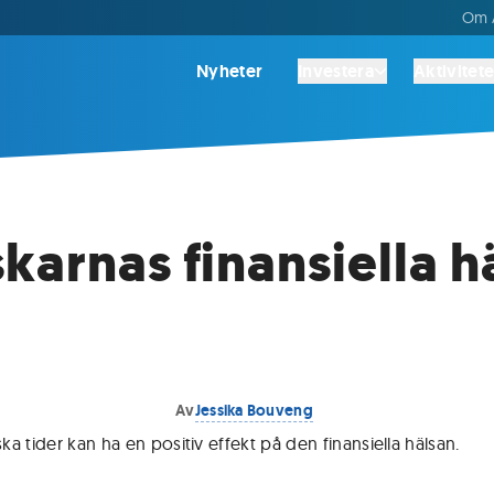
Om A
Nyheter
Investera
Aktivitete
karnas finansiella h
Av
Jessika Bouveng
a tider kan ha en positiv effekt på den finansiella hälsan
.