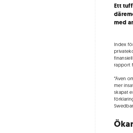
Ett tu
däremo
med an
Index fö
privatek
finansiel
rapport 
“Även om
mer insa
skapat e
förklarin
Swedban
Ökar