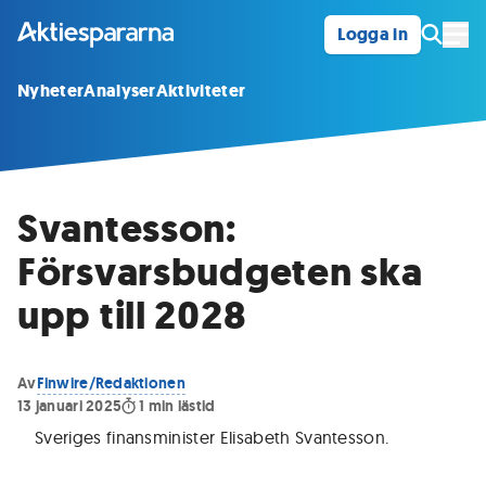
Logga in
Öpp
Nyheter
Analyser
Aktiviteter
Svantesson:
Försvarsbudgeten ska
upp till 2028
Av
Finwire/Redaktionen
13 januari 2025
1
min lästid
Sveriges finansminister Elisabeth Svantesson
.