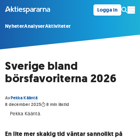
Logga in
Öpp
Nyheter
Analyser
Aktiviteter
Sverige bland
börsfavoriterna 2026
Av
Pekka Kääntä
8 december 2025
8
min lästid
Pekka Kääntä
.
En lite mer skakig tid väntar sannolikt på