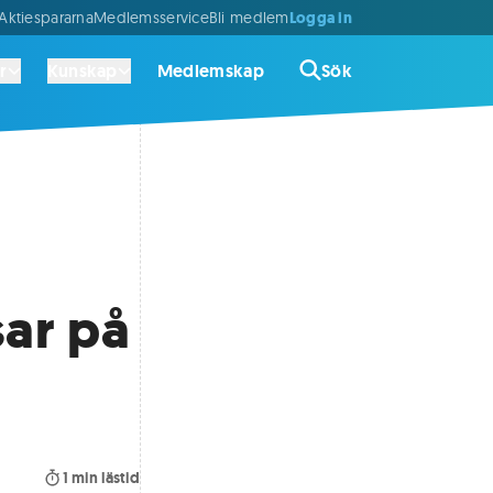
Logga in
ktiespararna
Medlemsservice
Bli medlem
r
Kunskap
Medlemskap
Sök
sar på
1
min lästid