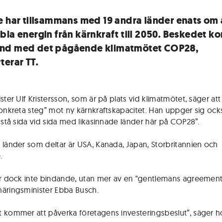
e har tillsammans med 19 andra länder enats om 
bla energin från kärnkraft till 2050. Beskedet k
nd med det pågående klimatmötet COP28,
terar TT.
ster Ulf Kristersson, som är på plats vid klimatmötet, säger att
konkreta steg” mot ny kärnkraftskapacitet. Han uppger sig ock
t stå sida vid sida med likasinnade länder här på COP28”.
 länder som deltar är USA, Kanada, Japan, Storbritannien och
.
är dock inte bindande, utan mer av en “gentlemans agreement
äringsminister Ebba Busch.
 kommer att påverka företagens investeringsbeslut”, säger h