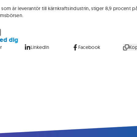
 som är leverantör till kärnkraftsindustrin, stiger 8,9 procent p
lmsbörsen.
ed dig
r
LinkedIn
Facebook
Kop