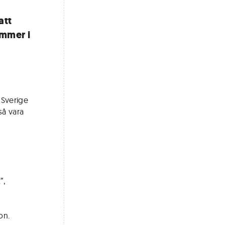
att
ommer i
 Sverige
så vara
”,
on.