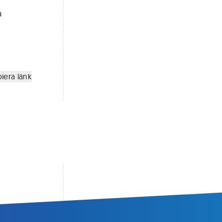
å
iera länk