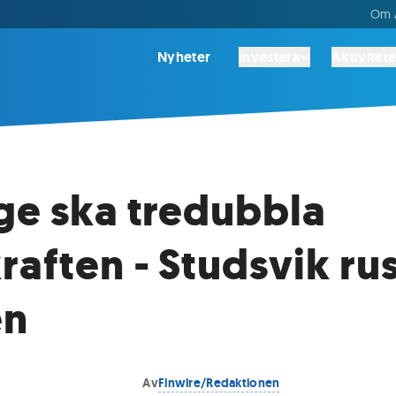
Om A
Nyheter
Investera
Aktivitete
ge ska tredubbla
raften - Studsvik ru
en
Av
Finwire/Redaktionen