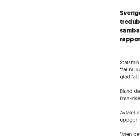
Sverig
tredub
samba
rappor
Statsmini
“tar nu 
glad “at
Bland de
Frankrike
Avtalet 
uppger n
“Men det