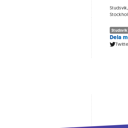
Studsvik,
Stockho
Studsvik
Dela m
Twitte