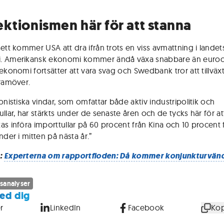
ektionismen här för att stanna
sett kommer USA att dra ifrån trots en viss avmattning i landet
. Amerikansk ekonomi kommer ändå växa snabbare än euro
ekonomi fortsätter att vara svag och Swedbank tror att tillväxt
framöver.
onistiska vindar, som omfattar både aktiv industripolitik och
llar, har stärkts under de senaste åren och de tycks här för at
as införa importtullar på 60 procent från Kina och 10 procent 
nder i mitten på nästa år.”
:
Experterna om rapportfloden: Då kommer konjunkturvän
sanalyser
ed dig
r
LinkedIn
Facebook
Kop