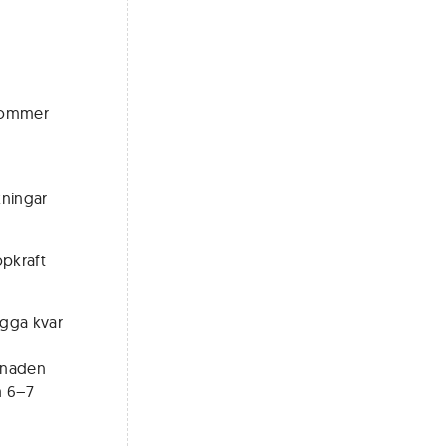
 kommer
kningar
pkraft
igga kvar
rknaden
h 6–7