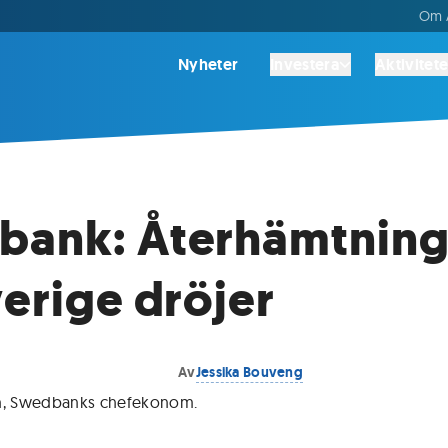
Om A
Nyheter
Investera
Aktivitete
bank: Återhämtnin
verige dröjer
Av
Jessika Bouveng
on, Swedbanks chefekonom
.