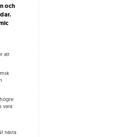
en och
dar.
mic
 att
hemsk
in
 högre
s vara
Q1 nästa