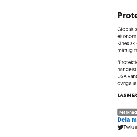
Prot
Globalt 
ekonomi
Kinesisk 
måttlig 
“Protekti
handelstu
USA vänt
övriga lä
LÄS MER
Marknad
Dela m
Twitte