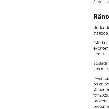
år och a
Ränt
Under d
att ligg
“Med en i
ekonomin
ned till 
Bostadsm
hos hush
"Även om
på en hö
lättnade
för 2026
procent 
pressme