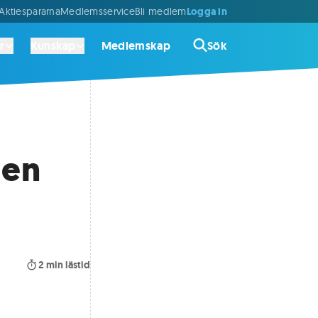
Logga in
ktiespararna
Medlemsservice
Bli medlem
r
Kunskap
Medlemskap
Sök
gen
2
min lästid