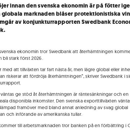
öjer innan den svenska ekonomin är på fötter ig
 globala marknaden blåser protektionistiska vin
amgår av konjunkturrapporten Swedbank Econo
k.
svenska ekonomin tror Swedbank att återhämtningen kommer
 bli stark först 2026.
r med att tillväxten tar fart nästa år, men lägre global eller in
gan riskerar att fördröja återhämtningen”, skriver Swedbank i s
urrapport.
väntas ge stöd åt återhämtningen är räntesänkningar och en
i reala disponibla inkomster. Den svenska exporttillväxten vänta
 dämpad framöver med bland annat anledning av svag global
gan och införande av amerikanska tullar.
kommer till arbetsmarknaden tror banken på en förbättring i 