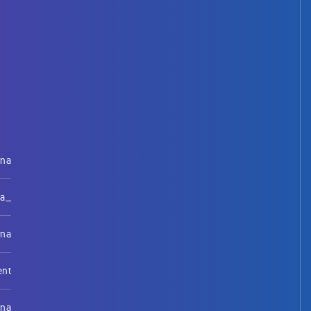
rna
na_
rna
ent
rna