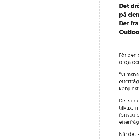
Det dr
på den
Det fr
Outloo
För den 
dröja och
“Vi räkna
efterfrå
konjunkt
Det som 
tillväxt 
fortsatt
efterfrå
När det 