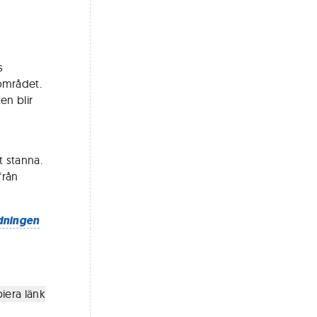
s
området.
en blir
t stanna.
från
dningen
iera länk