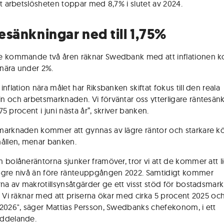
tt arbetslösheten toppar med 8,7% i slutet av 2024.
esänkningar ned till 1,75%
e kommande två åren räknar Swedbank med att inflationen
a nära under 2%.
nflation nära målet har Riksbanken skiftat fokus till den reala
 och arbetsmarknaden. Vi förväntar oss ytterligare räntesän
1,75 procent i juni nästa år”, skriver banken.
arknaden kommer att gynnas av lägre räntor och starkare kö
ållen, menar banken.
 bolåneräntorna sjunker framöver, tror vi att de kommer att l
gre nivå än före ränteuppgången 2022. Samtidigt kommer
rna av makrotillsynsåtgärder ge ett visst stöd för bostadsma
. Vi räknar med att priserna ökar med cirka 5 procent 2025 oc
2026", säger Mattias Persson, Swedbanks chefekonom, i ett
ddelande.