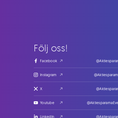
Följ oss!
Facebook
@Aktiespara
Instagram
@Aktiesparar
X
@Aktiespara
Youtube
@AktiespararnaEv
LinkedIn
@Aktiespara