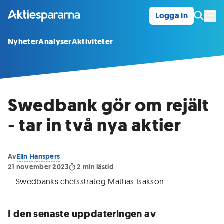
Logga in
Öpp
Nyheter
Analyser
Aktiviteter
Swedbank gör om rejält
- tar in två nya aktier
Av
Elin Hanspers
21 november 2023
2
min lästid
Swedbanks chefsstrateg Mattias Isakson.
.
I den senaste uppdateringen av