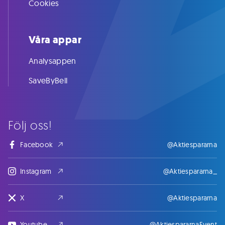
Cookies
Våra appar
Analysappen
SaveByBell
Följ oss!
Facebook
@Aktiespararna
Instagram
@Aktiespararna_
X
@Aktiespararna
Youtube
@AktiespararnaEvent